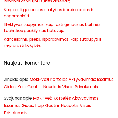
išmaniai atnaujinti žūklės arsenalą
Kaip rasti geriausias statybos įrankių akcijas ir
nepermokėti
Efektyvus taupymas: kaip rasti geriausius buitinės
technikos pasiūlymus Lietuvoje
Kanceliarinių prekių išpardavimas: kaip sutaupyti ir
neprarasti kokybės
Naujausi komentarai
Zinaida
apie
Moki-veži Kortelės Aktyvavimas: Išsamus
Gidas, Kaip Gauti ir Naudotis Visais Privalumais
Svajunas
apie
Moki-veži Kortelės Aktyvavimas:
Išsamus Gidas, Kaip Gauti ir Naudotis Visais
Privalumais