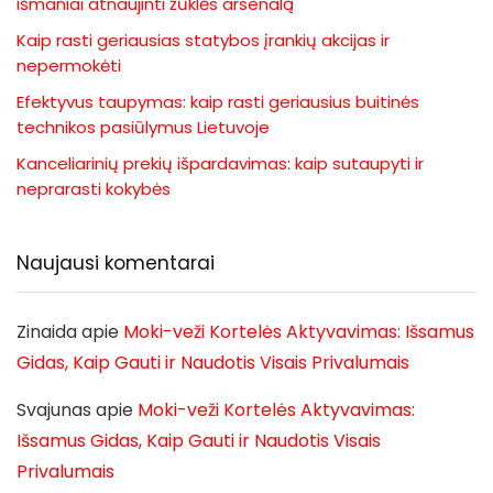
išmaniai atnaujinti žūklės arsenalą
Kaip rasti geriausias statybos įrankių akcijas ir
nepermokėti
Efektyvus taupymas: kaip rasti geriausius buitinės
technikos pasiūlymus Lietuvoje
Kanceliarinių prekių išpardavimas: kaip sutaupyti ir
neprarasti kokybės
Naujausi komentarai
Zinaida
apie
Moki-veži Kortelės Aktyvavimas: Išsamus
Gidas, Kaip Gauti ir Naudotis Visais Privalumais
Svajunas
apie
Moki-veži Kortelės Aktyvavimas:
Išsamus Gidas, Kaip Gauti ir Naudotis Visais
Privalumais