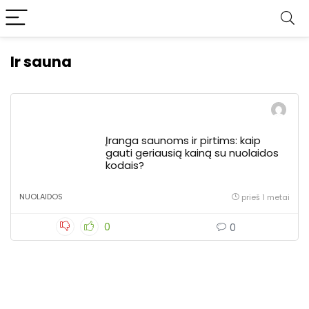
Ir sauna
Įranga saunoms ir pirtims: kaip
gauti geriausią kainą su nuolaidos
kodais?
NUOLAIDOS
prieš 1 metai
0
0