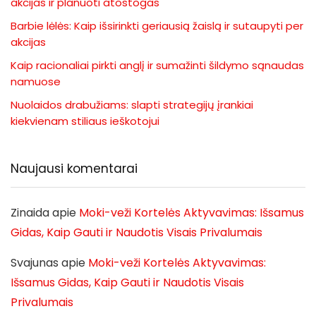
akcijas ir planuoti atostogas
Barbie lėlės: Kaip išsirinkti geriausią žaislą ir sutaupyti per
akcijas
Kaip racionaliai pirkti anglį ir sumažinti šildymo sąnaudas
namuose
Nuolaidos drabužiams: slapti strategijų įrankiai
kiekvienam stiliaus ieškotojui
Naujausi komentarai
Zinaida
apie
Moki-veži Kortelės Aktyvavimas: Išsamus
Gidas, Kaip Gauti ir Naudotis Visais Privalumais
Svajunas
apie
Moki-veži Kortelės Aktyvavimas:
Išsamus Gidas, Kaip Gauti ir Naudotis Visais
Privalumais