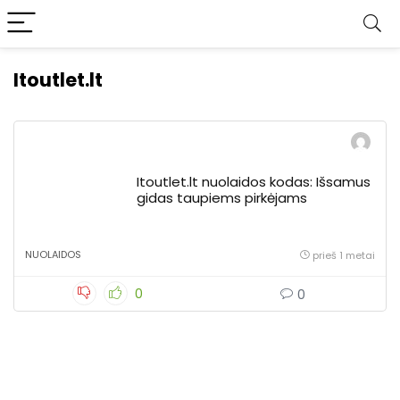
Itoutlet.lt
Itoutlet.lt nuolaidos kodas: Išsamus
gidas taupiems pirkėjams
NUOLAIDOS
prieš 1 metai
0
0