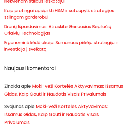
kiekvienam stiliaus ieškotojui
Kaip protingai apsipirkti H&M ir sutaupyti: strategijos
stilingam garderobui
Dronų Išpardavimas: Atraskite Geriausias Bepiločių
Orlaivių Technologijas
Ergonominė kėdė akcija: Sumanaus pirkėjo strategija ir
investicija į sveikatą
Naujausi komentarai
Zinaida
apie
Moki-veži Kortelės Aktyvavimas: Išsamus
Gidas, Kaip Gauti ir Naudotis Visais Privalumais
Svajunas
apie
Moki-veži Kortelės Aktyvavimas:
Išsamus Gidas, Kaip Gauti ir Naudotis Visais
Privalumais