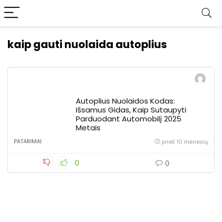
kaip gauti nuolaida autoplius
Autoplius Nuolaidos Kodas:
Išsamus Gidas, Kaip Sutaupyti
Parduodant Automobilį 2025
Metais
PATARIMAI
prieš 10 mėnesių
0
0