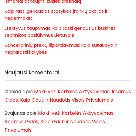
išmaniai atnaujinti žūklės arsenalą
Kaip rasti geriausias statybos įrankių akcijas ir
nepermokėti
Efektyvus taupymas: kaip rasti geriausius buitinės
technikos pasiūlymus Lietuvoje
Kanceliarinių prekių išpardavimas: kaip sutaupyti ir
neprarasti kokybės
Naujausi komentarai
Zinaida
apie
Moki-veži Kortelės Aktyvavimas: Išsamus
Gidas, Kaip Gauti ir Naudotis Visais Privalumais
Svajunas
apie
Moki-veži Kortelės Aktyvavimas:
Išsamus Gidas, Kaip Gauti ir Naudotis Visais
Privalumais