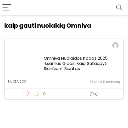
kaip gauti nuolaidą Omniva
Omniva Nuolaidos Kodas 2025:
Išsamus Gidas, Kaip Sutaupyti
Siunčiant Siuntas
NUOLAIDOS
prieš 11 mėnesių
0
0