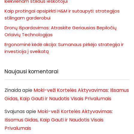
kiekvienam stiliaus ieškotojui
Kaip protingai apsipirkti H&M ir sutaupyti: strategijos
stilingam garderobui
Dronų Išpardavimas: Atraskite Geriausias Bepiločių
Orlaivių Technologijas
Ergonominė kėdė akcija: Sumanaus pirkėjo strategija ir
investicija į sveikatą
Naujausi komentarai
Zinaida
apie
Moki-veži Kortelės Aktyvavimas: Išsamus
Gidas, Kaip Gauti ir Naudotis Visais Privalumais
Svajunas
apie
Moki-veži Kortelės Aktyvavimas:
Išsamus Gidas, Kaip Gauti ir Naudotis Visais
Privalumais