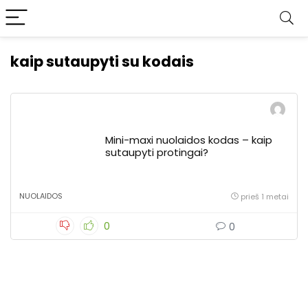
kaip sutaupyti su kodais
Mini-maxi nuolaidos kodas – kaip
sutaupyti protingai?
NUOLAIDOS
prieš 1 metai
0
0