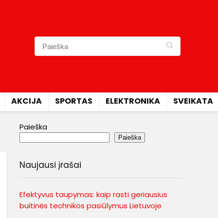
AKCIJA
SPORTAS
ELEKTRONIKA
SVEIKATA
Paieška
Paieška
Naujausi įrašai
Efektyvus taupymas: kaip rasti geriausius
buitinės technikos pasiūlymus Lietuvoje