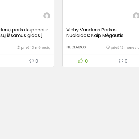
denų parko kuponai ir
Vichy Vandens Parkas
ūsų išsamus gidas į
Nuolaidos: Kaip Mėgautis
pramogas Polinezijoje
Vandenio Malonumais Vilniuje
Pigiau?
NUOLAIDOS
prieš 10 mėnesių
prieš 12 mėnesi
0
0
0