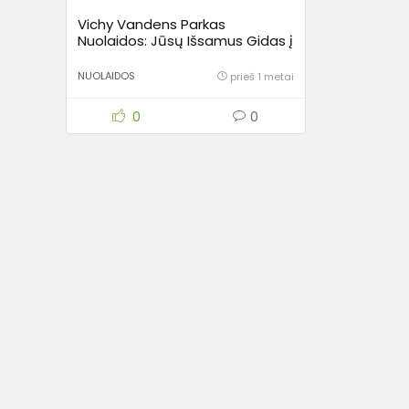
Vichy Vandens Parkas
Nuolaidos: Jūsų Išsamus Gidas į
Polinezijos Rojų Vilniuje Pigiau
NUOLAIDOS
prieš 1 metai
0
0