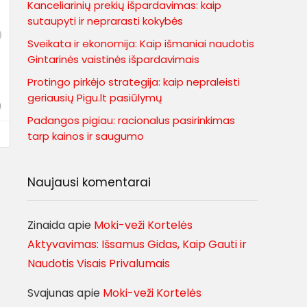
Kanceliarinių prekių išpardavimas: kaip
sutaupyti ir neprarasti kokybės
Sveikata ir ekonomija: Kaip išmaniai naudotis
Gintarinės vaistinės išpardavimais
Protingo pirkėjo strategija: kaip nepraleisti
geriausių Pigu.lt pasiūlymų
ų
Padangos pigiau: racionalus pasirinkimas
tarp kainos ir saugumo
Naujausi komentarai
Zinaida
apie
Moki-veži Kortelės
Aktyvavimas: Išsamus Gidas, Kaip Gauti ir
Naudotis Visais Privalumais
Svajunas
apie
Moki-veži Kortelės