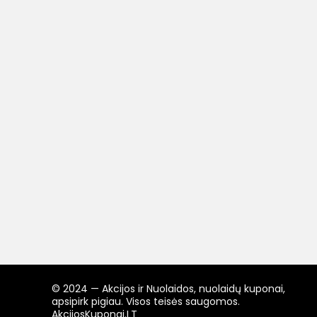
© 2024 — Akcijos ir Nuolaidos, nuolaidų kuponai,
apsipirk pigiau. Visos teisės saugomos.
AkcijosKuponai.LT