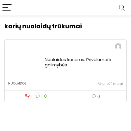
karių nuolaidų trūkumai
Nuolaidos kariams: Privalumai ir
galimybės
NUOLAIDOS
prieš 1 metai
0
0