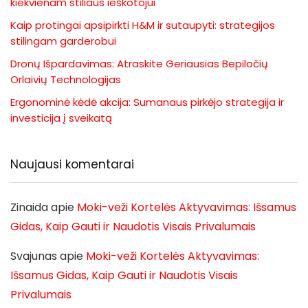
kiekvienam stiliaus ieškotojui
Kaip protingai apsipirkti H&M ir sutaupyti: strategijos
stilingam garderobui
Dronų Išpardavimas: Atraskite Geriausias Bepiločių
Orlaivių Technologijas
Ergonominė kėdė akcija: Sumanaus pirkėjo strategija ir
investicija į sveikatą
Naujausi komentarai
Zinaida
apie
Moki-veži Kortelės Aktyvavimas: Išsamus
Gidas, Kaip Gauti ir Naudotis Visais Privalumais
Svajunas
apie
Moki-veži Kortelės Aktyvavimas:
Išsamus Gidas, Kaip Gauti ir Naudotis Visais
Privalumais