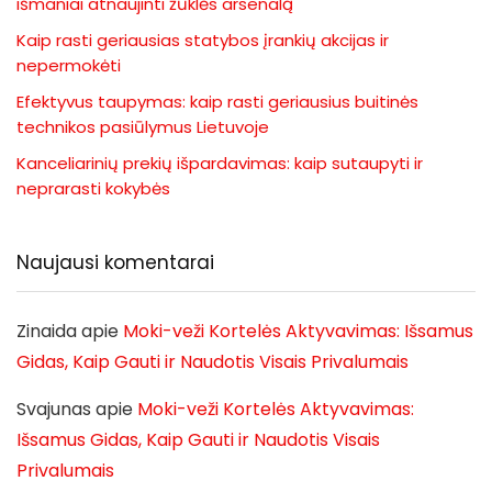
išmaniai atnaujinti žūklės arsenalą
Kaip rasti geriausias statybos įrankių akcijas ir
nepermokėti
Efektyvus taupymas: kaip rasti geriausius buitinės
technikos pasiūlymus Lietuvoje
Kanceliarinių prekių išpardavimas: kaip sutaupyti ir
neprarasti kokybės
Naujausi komentarai
Zinaida
apie
Moki-veži Kortelės Aktyvavimas: Išsamus
Gidas, Kaip Gauti ir Naudotis Visais Privalumais
Svajunas
apie
Moki-veži Kortelės Aktyvavimas:
Išsamus Gidas, Kaip Gauti ir Naudotis Visais
Privalumais