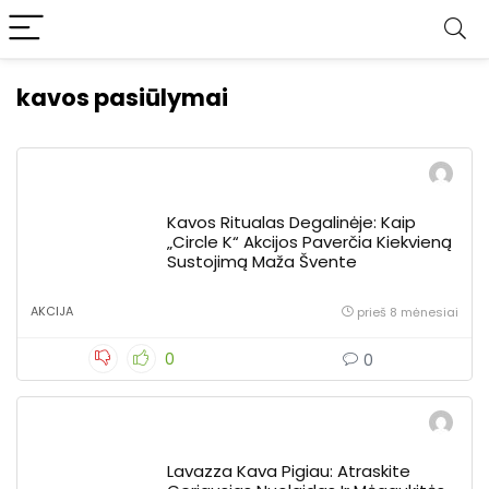
kavos pasiūlymai
Kavos Ritualas Degalinėje: Kaip
„Circle K“ Akcijos Paverčia Kiekvieną
Sustojimą Maža Švente
AKCIJA
prieš 8 mėnesiai
0
0
Lavazza Kava Pigiau: Atraskite