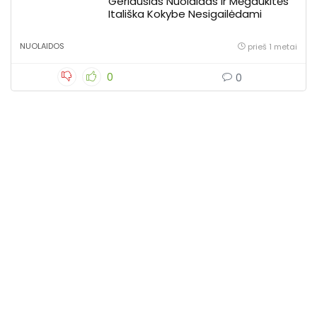
Geriausias Nuolaidas Ir Mėgaukitės
Itališka Kokybe Nesigailėdami
NUOLAIDOS
prieš 1 metai
0
0