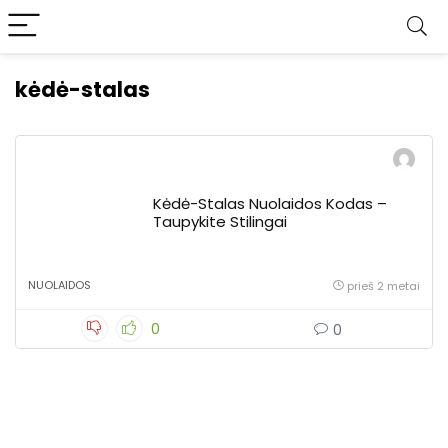
kėdė-stalas
Kėdė-Stalas Nuolaidos Kodas –
Taupykite Stilingai
NUOLAIDOS
prieš 2 metai
0
0