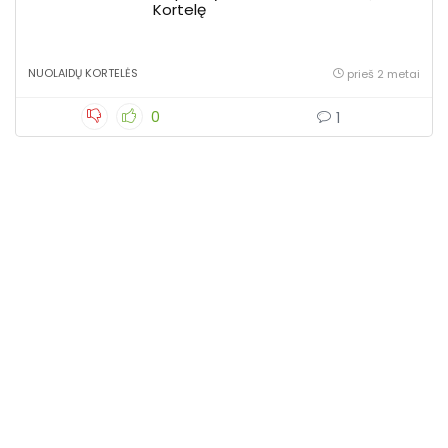
Kortelę
NUOLAIDŲ KORTELĖS
prieš 2 metai
0
1