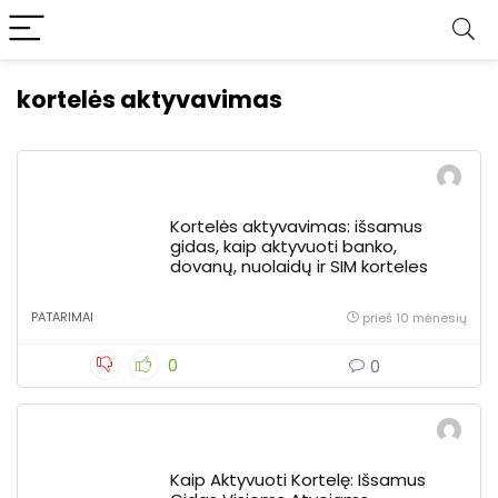
kortelės aktyvavimas
Kortelės aktyvavimas: išsamus
gidas, kaip aktyvuoti banko,
dovanų, nuolaidų ir SIM korteles
PATARIMAI
prieš 10 mėnesių
0
0
Kaip Aktyvuoti Kortelę: Išsamus