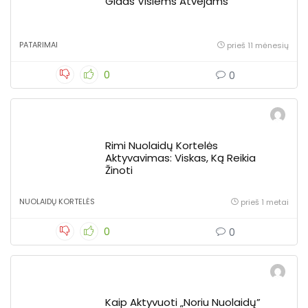
Gidas Visiems Atvejams
PATARIMAI
prieš 11 mėnesių
0
0
Rimi Nuolaidų Kortelės
Aktyvavimas: Viskas, Ką Reikia
Žinoti
NUOLAIDŲ KORTELĖS
prieš 1 metai
0
0
Kaip Aktyvuoti „Noriu Nuolaidų”