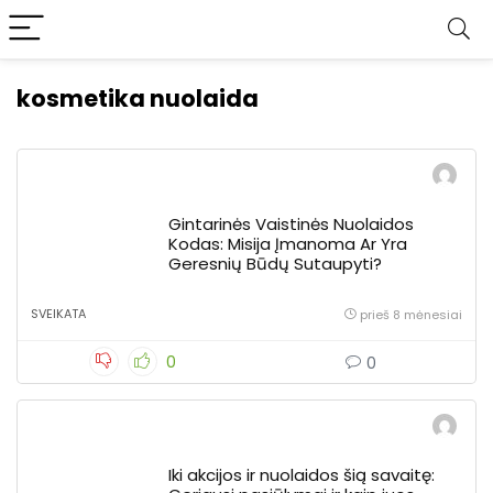
kosmetika nuolaida
Gintarinės Vaistinės Nuolaidos
Kodas: Misija Įmanoma Ar Yra
Geresnių Būdų Sutaupyti?
SVEIKATA
prieš 8 mėnesiai
0
0
Iki akcijos ir nuolaidos šią savaitę: