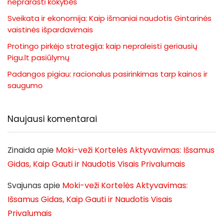
neprarasti kokybės
Sveikata ir ekonomija: Kaip išmaniai naudotis Gintarinės
vaistinės išpardavimais
Protingo pirkėjo strategija: kaip nepraleisti geriausių
Pigu.lt pasiūlymų
Padangos pigiau: racionalus pasirinkimas tarp kainos ir
saugumo
Naujausi komentarai
Zinaida
apie
Moki-veži Kortelės Aktyvavimas: Išsamus
Gidas, Kaip Gauti ir Naudotis Visais Privalumais
Svajunas
apie
Moki-veži Kortelės Aktyvavimas:
Išsamus Gidas, Kaip Gauti ir Naudotis Visais
Privalumais