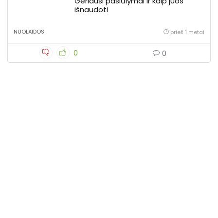
Geriausi pasiūlymai ir kaip juos
išnaudoti
NUOLAIDOS
prieš 1 metai
0
0