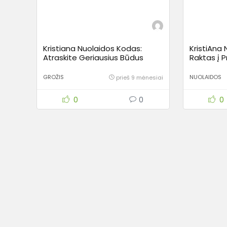
Kristiana Nuolaidos Kodas:
KristiAna
Atraskite Geriausius Būdus
Raktas į 
Sutaupyti Prabangiai
Mažesnę 
Kosmetikai ir Kvepalams
GROŽIS
NUOLAIDOS
prieš 9 mėnesiai
0
0
0