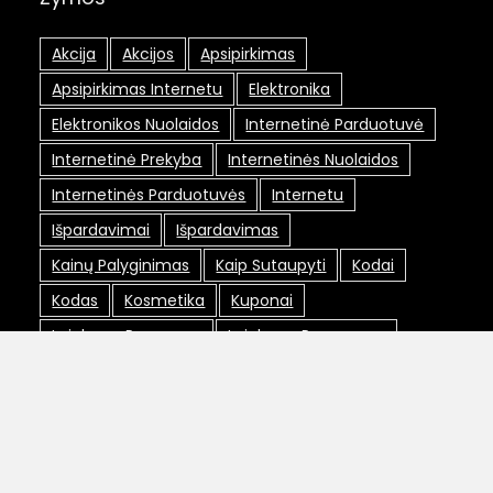
Akcija
Akcijos
Apsipirkimas
Apsipirkimas Internetu
Elektronika
Elektronikos Nuolaidos
Internetinė Parduotuvė
Internetinė Prekyba
Internetinės Nuolaidos
Internetinės Parduotuvės
Internetu
Išpardavimai
Išpardavimas
Kainų Palyginimas
Kaip Sutaupyti
Kodai
Kodas
Kosmetika
Kuponai
Lojalumo Programa
Lojalumo Programos
Maxima Nuolaidos
Nemokamas Pristatymas
Nuolaida
Nuolaidos
Nuolaidos Internetu
Nuolaidos Kodai
Nuolaidos Kodas
Nuolaidų Kodai
Nuolaidų Kortelė