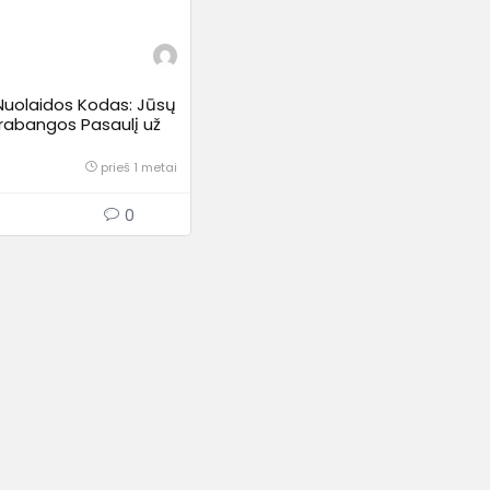
 Nuolaidos Kodas: Jūsų
Prabangos Pasaulį už
Kainą
prieš 1 metai
0