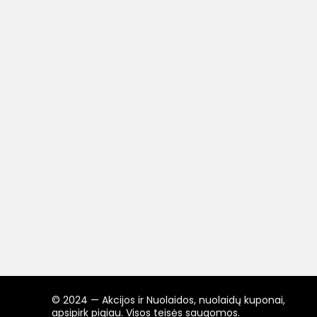
© 2024 — Akcijos ir Nuolaidos, nuolaidų kuponai,
apsipirk pigiau. Visos teisės saugomos.