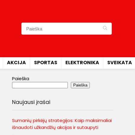
AKCIJA
SPORTAS
ELEKTRONIKA
SVEIKATA
Paieška
Paieška
Naujausi įrašai
Sumanių pirkėjų strategijos: Kaip maksimaliai
išnaudoti užkandžių akcijas ir sutaupyti