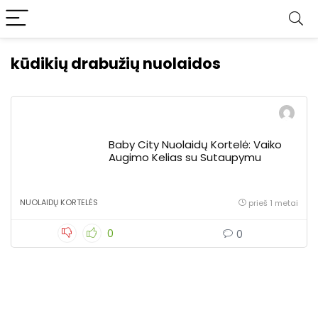
kūdikių drabužių nuolaidos
Baby City Nuolaidų Kortelė: Vaiko
Augimo Kelias su Sutaupymu
NUOLAIDŲ KORTELĖS
prieš 1 metai
0
0