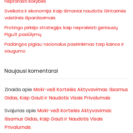
neprarasti kokybės
Sveikata ir ekonomija: Kaip išmaniai naudotis Gintarinės
vaistinės išpardavimais
Protingo pirkėjo strategija: kaip nepraleisti geriausių
Pigu.lt pasiūlymų
Padangos pigiau: racionalus pasirinkimas tarp kainos ir
saugumo
Naujausi komentarai
Zinaida
apie
Moki-veži Kortelės Aktyvavimas: Išsamus
Gidas, Kaip Gauti ir Naudotis Visais Privalumais
Svajunas
apie
Moki-veži Kortelės Aktyvavimas:
Išsamus Gidas, Kaip Gauti ir Naudotis Visais
Privalumais