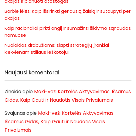
akcijas ir planuoti atostogas
Barbie lėlės: Kaip išsirinkti geriausią žaislą ir sutaupyti per
akcijas
Kaip racionaliai pirkti anglį ir sumažinti šildymo sąnaudas
namuose
Nuolaidos drabužiams: slapti strategijų įrankiai
kiekvienam stiliaus ieškotojui
Naujausi komentarai
Zinaida
apie
Moki-veži Kortelės Aktyvavimas: Išsamus
Gidas, Kaip Gauti ir Naudotis Visais Privalumais
Svajunas
apie
Moki-veži Kortelės Aktyvavimas:
Išsamus Gidas, Kaip Gauti ir Naudotis Visais
Privalumais