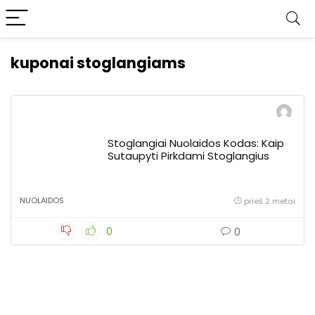
kuponai stoglangiams
Stoglangiai Nuolaidos Kodas: Kaip
Sutaupyti Pirkdami Stoglangius
NUOLAIDOS
prieš 2 metai
0
0