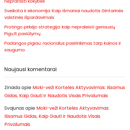
neprarasti kokybės
Sveikata ir ekonomija: Kaip išmaniai naudotis Gintarinės
vaistinės išpardavimais
Protingo pirkėjo strategija: kaip nepraleisti geriausių
Pigu.lt pasiūlymų
Padangos pigiau: racionalus pasirinkimas tarp kainos ir
saugumo
Naujausi komentarai
Zinaida
apie
Moki-veži Kortelės Aktyvavimas: Išsamus
Gidas, Kaip Gauti ir Naudotis Visais Privalumais
Svajunas
apie
Moki-veži Kortelės Aktyvavimas:
Išsamus Gidas, Kaip Gauti ir Naudotis Visais
Privalumais