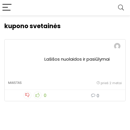
kupono svetainės
Lašišos nuolaidos ir pasiūlymai
MAISTAS
prieš 2 metai
0
0