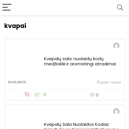
kvapai
Kvepalų sala: nuolaidų kodų
medžioklė ir aromatingi atradimai
NUOLAIDOS
prieš 1 metai
0
0
Kvepalų Sala Nuolaidos Kodas: