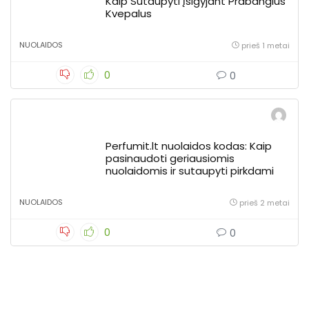
Kaip Sutaupyti Įsigyjant Prabangius
Kvepalus
NUOLAIDOS
prieš 1 metai
0
0
Perfumit.lt nuolaidos kodas: Kaip
pasinaudoti geriausiomis
nuolaidomis ir sutaupyti pirkdami
NUOLAIDOS
prieš 2 metai
0
0