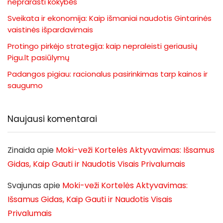
neprarasti kokybės
Sveikata ir ekonomija: Kaip išmaniai naudotis Gintarinės
vaistinės išpardavimais
Protingo pirkėjo strategija: kaip nepraleisti geriausių
Pigu.lt pasiūlymų
Padangos pigiau: racionalus pasirinkimas tarp kainos ir
saugumo
Naujausi komentarai
Zinaida
apie
Moki-veži Kortelės Aktyvavimas: Išsamus
Gidas, Kaip Gauti ir Naudotis Visais Privalumais
Svajunas
apie
Moki-veži Kortelės Aktyvavimas:
Išsamus Gidas, Kaip Gauti ir Naudotis Visais
Privalumais