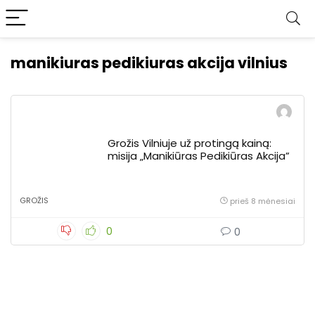
manikiuras pedikiuras akcija vilnius
Grožis Vilniuje už protingą kainą:
misija „Manikiūras Pedikiūras Akcija”
GROŽIS
prieš 8 mėnesiai
0
0