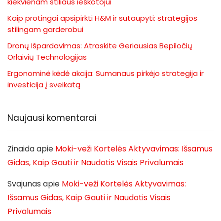
kiekvienam stiliaus ieškotojui
Kaip protingai apsipirkti H&M ir sutaupyti: strategijos
stilingam garderobui
Dronų Išpardavimas: Atraskite Geriausias Bepiločių
Orlaivių Technologijas
Ergonominė kėdė akcija: Sumanaus pirkėjo strategija ir
investicija į sveikatą
Naujausi komentarai
Zinaida
apie
Moki-veži Kortelės Aktyvavimas: Išsamus
Gidas, Kaip Gauti ir Naudotis Visais Privalumais
Svajunas
apie
Moki-veži Kortelės Aktyvavimas:
Išsamus Gidas, Kaip Gauti ir Naudotis Visais
Privalumais