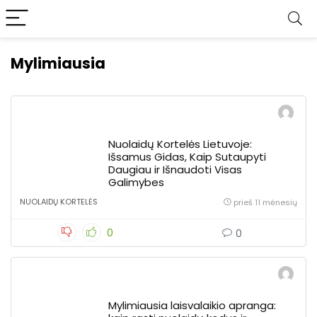
Mylimiausia
Nuolaidų Kortelės Lietuvoje:
Išsamus Gidas, Kaip Sutaupyti
Daugiau ir Išnaudoti Visas
Galimybes
NUOLAIDŲ KORTELĖS
prieš 11 mėnesių
0
0
Mylimiausia laisvalaikio apranga: