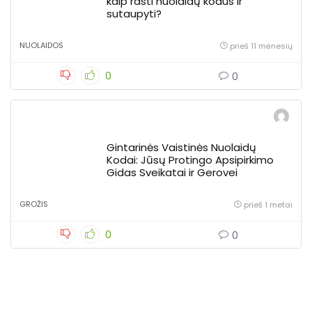
kaip rasti nuolaidų kodus ir
sutaupyti?
NUOLAIDOS
prieš 11 mėnesių
0
0
Gintarinės Vaistinės Nuolaidų
Kodai: Jūsų Protingo Apsipirkimo
Gidas Sveikatai ir Gerovei
GROŽIS
prieš 1 metai
0
0