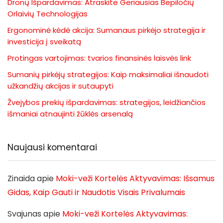
Dronų Išpardavimas: Atraskite Geriausias Bepiločių
Orlaivių Technologijas
Ergonominė kėdė akcija: Sumanaus pirkėjo strategija ir
investicija į sveikatą
Protingas vartojimas: tvarios finansinės laisvės link
Sumanių pirkėjų strategijos: Kaip maksimaliai išnaudoti
užkandžių akcijas ir sutaupyti
Žvejybos prekių išpardavimas: strategijos, leidžiančios
išmaniai atnaujinti žūklės arsenalą
Naujausi komentarai
Zinaida
apie
Moki-veži Kortelės Aktyvavimas: Išsamus
Gidas, Kaip Gauti ir Naudotis Visais Privalumais
Svajunas
apie
Moki-veži Kortelės Aktyvavimas: