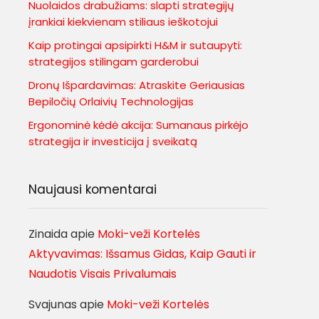
Nuolaidos drabužiams: slapti strategijų
įrankiai kiekvienam stiliaus ieškotojui
Kaip protingai apsipirkti H&M ir sutaupyti:
strategijos stilingam garderobui
Dronų Išpardavimas: Atraskite Geriausias
Bepiločių Orlaivių Technologijas
Ergonominė kėdė akcija: Sumanaus pirkėjo
strategija ir investicija į sveikatą
Naujausi komentarai
Zinaida
apie
Moki-veži Kortelės
Aktyvavimas: Išsamus Gidas, Kaip Gauti ir
Naudotis Visais Privalumais
Svajunas
apie
Moki-veži Kortelės