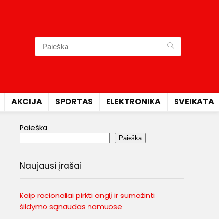
AKCIJA
SPORTAS
ELEKTRONIKA
SVEIKATA
Paieška
Paieška
Naujausi įrašai
Kaip racionaliai pirkti anglį ir sumažinti
šildymo sąnaudas namuose