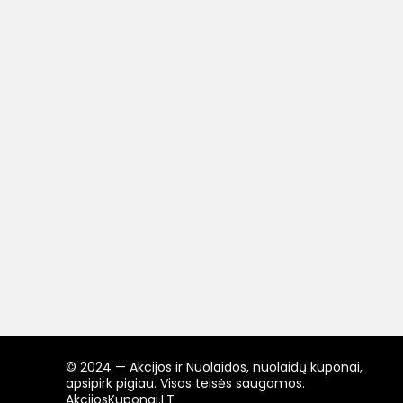
© 2024 — Akcijos ir Nuolaidos, nuolaidų kuponai,
apsipirk pigiau. Visos teisės saugomos.
AkcijosKuponai.LT