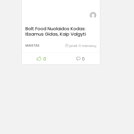
Bolt Food Nuolaidos Kodas:
Išsamus Gidas, Kaip Valgyti
Skaniau ir Pigiau
MAISTAS
prieš 11 mėnesių
0
0