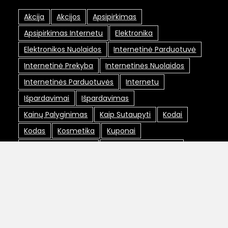
Akcija
Akcijos
Apsipirkimas
Apsipirkimas Internetu
Elektronika
Elektronikos Nuolaidos
Internetinė Parduotuvė
Internetinė Prekyba
Internetinės Nuolaidos
Internetinės Parduotuvės
Internetu
Išpardavimai
Išpardavimas
Kainų Palyginimas
Kaip Sutaupyti
Kodai
Kodas
Kosmetika
Kuponai
Lojalumo Programa
Lojalumo Programos
Maxima Nuolaidos
Nemokamas Pristatymas
Nuolaida
Nuolaidos
Nuolaidos Internetu
Nuolaidos Kodai
Nuolaidos Kodas
Nuolaidų Kodai
Nuolaidų Kortelė