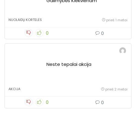
Galimybės Kiekvienam
NUOLAIDŲ KORTELĖS
prieš 1 metai
0
0
Neste tepalai akcija
AKCIJA
prieš 2 metai
0
0