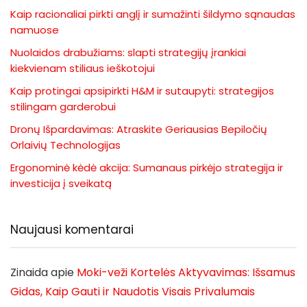
Kaip racionaliai pirkti anglį ir sumažinti šildymo sąnaudas
namuose
Nuolaidos drabužiams: slapti strategijų įrankiai
kiekvienam stiliaus ieškotojui
Kaip protingai apsipirkti H&M ir sutaupyti: strategijos
stilingam garderobui
Dronų Išpardavimas: Atraskite Geriausias Bepiločių
Orlaivių Technologijas
Ergonominė kėdė akcija: Sumanaus pirkėjo strategija ir
investicija į sveikatą
Naujausi komentarai
Zinaida
apie
Moki-veži Kortelės Aktyvavimas: Išsamus
Gidas, Kaip Gauti ir Naudotis Visais Privalumais