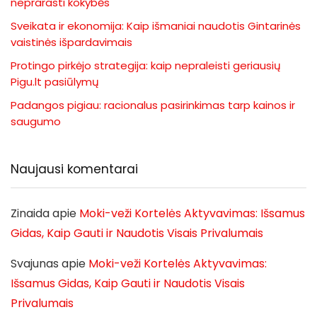
neprarasti kokybės
Sveikata ir ekonomija: Kaip išmaniai naudotis Gintarinės
vaistinės išpardavimais
Protingo pirkėjo strategija: kaip nepraleisti geriausių
Pigu.lt pasiūlymų
Padangos pigiau: racionalus pasirinkimas tarp kainos ir
saugumo
Naujausi komentarai
Zinaida
apie
Moki-veži Kortelės Aktyvavimas: Išsamus
Gidas, Kaip Gauti ir Naudotis Visais Privalumais
Svajunas
apie
Moki-veži Kortelės Aktyvavimas:
Išsamus Gidas, Kaip Gauti ir Naudotis Visais
Privalumais