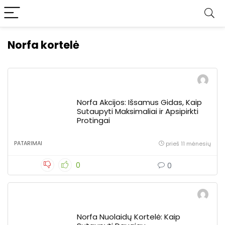
Norfa kortelė
Norfa Akcijos: Išsamus Gidas, Kaip
Sutaupyti Maksimaliai ir Apsipirkti
Protingai
PATARIMAI
prieš 11 mėnesių
0
0
Norfa Nuolaidų Kortelė: Kaip