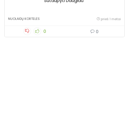
Sutaupyti Daugiau
NUOLAIDŲ KORTELĖS
prieš 1 metai
0
0