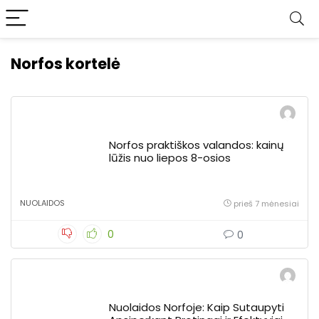
Norfos kortelė
Norfos praktiškos valandos: kainų
lūžis nuo liepos 8-osios
NUOLAIDOS
prieš 7 mėnesiai
0
0
Nuolaidos Norfoje: Kaip Sutaupyti