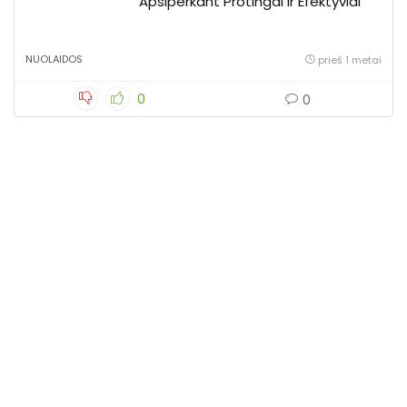
Apsiperkant Protingai ir Efektyviai
NUOLAIDOS
prieš 1 metai
0
0