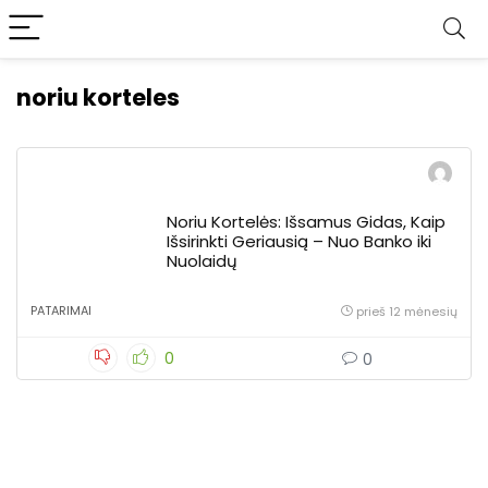
noriu korteles
Noriu Kortelės: Išsamus Gidas, Kaip
Išsirinkti Geriausią – Nuo Banko iki
Nuolaidų
PATARIMAI
prieš 12 mėnesių
0
0