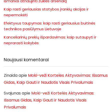
išmaniai atnaujinti žūklės arsenalą
Kaip rasti geriausias statybos įrankių akcijas ir
nepermokėti
Efektyvus taupymas: kaip rasti geriausius buitinės
technikos pasiūlymus Lietuvoje
Kanceliarinių prekių išpardavimas: kaip sutaupyti ir
neprarasti kokybės
Naujausi komentarai
Zinaida
apie
Moki-veži Kortelės Aktyvavimas: Išsamus
Gidas, Kaip Gauti ir Naudotis Visais Privalumais
Svajunas
apie
Moki-veži Kortelės Aktyvavimas:
Išsamus Gidas, Kaip Gauti ir Naudotis Visais
Privalumais