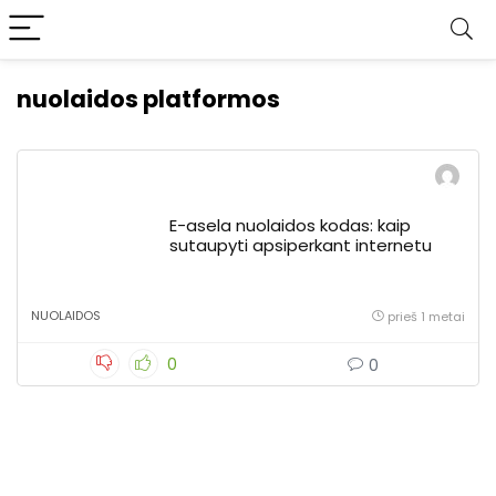
nuolaidos platformos
E-asela nuolaidos kodas: kaip
sutaupyti apsiperkant internetu
NUOLAIDOS
prieš 1 metai
0
0