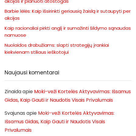
akcijas ir planuoti atostogas
Barbie lėlės: Kaip išsirinkti geriausią žaislą ir sutaupyti per
akcijas
Kaip racionaliai pirkti anglį ir sumažinti šildymo sąnaudas
namuose
Nuolaidos drabužiams: slapti strategijų įrankiai
kiekvienam stiliaus ieškotojui
Naujausi komentarai
Zinaida
apie
Moki-veži Kortelės Aktyvavimas: Išsamus
Gidas, Kaip Gauti ir Naudotis Visais Privalumais
Svajunas
apie
Moki-veži Kortelės Aktyvavimas:
Išsamus Gidas, Kaip Gauti ir Naudotis Visais
Privalumais