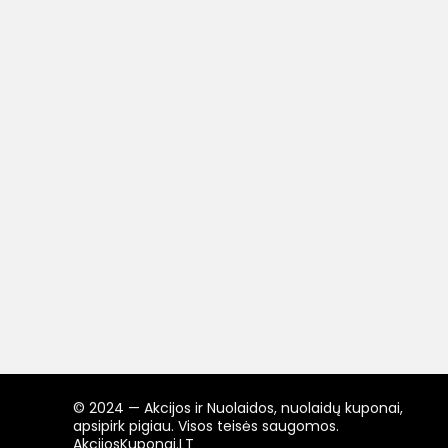
© 2024 — Akcijos ir Nuolaidos, nuolaidų kuponai,
apsipirk pigiau. Visos teisės saugomos.
AkcijosKuponai.LT