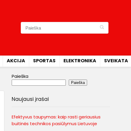
AKCIJA
SPORTAS
ELEKTRONIKA
SVEIKATA
Paieška
Paieška
Naujausi įrašai
Efektyvus taupymas: kaip rasti geriausius
buitinės technikos pasiūlymus Lietuvoje