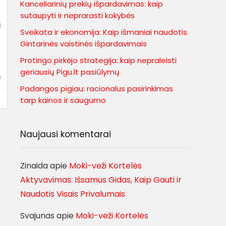
Kanceliarinių prekių išpardavimas: kaip
sutaupyti ir neprarasti kokybės
Sveikata ir ekonomija: Kaip išmaniai naudotis
Gintarinės vaistinės išpardavimais
Protingo pirkėjo strategija: kaip nepraleisti
geriausių Pigu.lt pasiūlymų
i
Padangos pigiau: racionalus pasirinkimas
tarp kainos ir saugumo
Naujausi komentarai
Zinaida
apie
Moki-veži Kortelės
Aktyvavimas: Išsamus Gidas, Kaip Gauti ir
Naudotis Visais Privalumais
Svajunas
apie
Moki-veži Kortelės