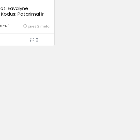
oti Eavalyne
Kodus: Patarimai ir
ALYNĖ
prieš 2 metai
0