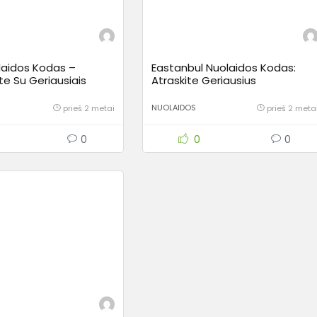
aidos Kodas –
Eastanbul Nuolaidos Kodas:
te Su Geriausiais
Atraskite Geriausius
is
Pasiūlymus!
NUOLAIDOS
prieš 2 metai
prieš 2 meta
0
0
0