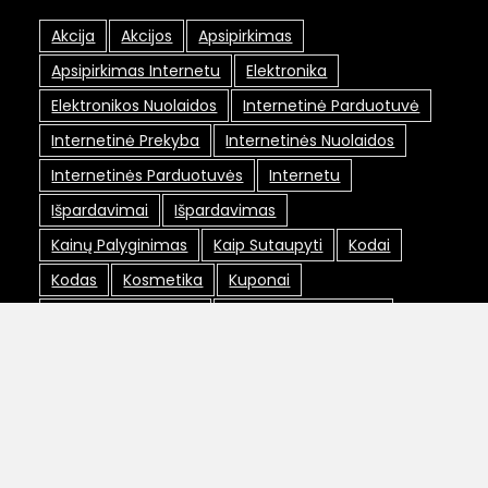
Akcija
Akcijos
Apsipirkimas
Apsipirkimas Internetu
Elektronika
Elektronikos Nuolaidos
Internetinė Parduotuvė
Internetinė Prekyba
Internetinės Nuolaidos
Internetinės Parduotuvės
Internetu
Išpardavimai
Išpardavimas
Kainų Palyginimas
Kaip Sutaupyti
Kodai
Kodas
Kosmetika
Kuponai
Lojalumo Programa
Lojalumo Programos
Maxima Nuolaidos
Nemokamas Pristatymas
Nuolaida
Nuolaidos
Nuolaidos Internetu
Nuolaidos Kodai
Nuolaidos Kodas
Nuolaidų Kodai
Nuolaidų Kortelė