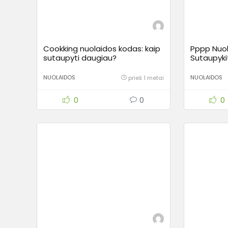
Cookking nuolaidos kodas: kaip
Pppp Nuol
sutaupyti daugiau?
Sutaupyki
Pasiūlyma
NUOLAIDOS
NUOLAIDOS
prieš 1 metai
0
0
0