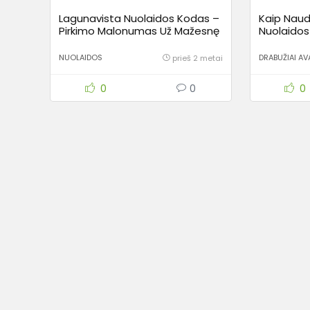
Lagunavista Nuolaidos Kodas –
Kaip Naud
Pirkimo Malonumas Už Mažesnę
Nuolaidos 
Kainą
Gudrybės
NUOLAIDOS
DRABUŽIAI AV
prieš 2 metai
0
0
0