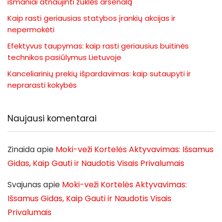
išmaniai atnaujinti žūklės arsenalą
Kaip rasti geriausias statybos įrankių akcijas ir
nepermokėti
Efektyvus taupymas: kaip rasti geriausius buitinės
technikos pasiūlymus Lietuvoje
Kanceliarinių prekių išpardavimas: kaip sutaupyti ir
neprarasti kokybės
Naujausi komentarai
Zinaida
apie
Moki-veži Kortelės Aktyvavimas: Išsamus
Gidas, Kaip Gauti ir Naudotis Visais Privalumais
Svajunas
apie
Moki-veži Kortelės Aktyvavimas:
Išsamus Gidas, Kaip Gauti ir Naudotis Visais
Privalumais