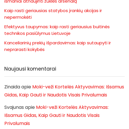
išmaniai atnaujinti žūklės arsenalą
Kaip rasti geriausias statybos įrankių akcijas ir
nepermokėti
Efektyvus taupymas: kaip rasti geriausius buitinės
technikos pasiūlymus Lietuvoje
Kanceliarinių prekių išpardavimas: kaip sutaupyti ir
neprarasti kokybės
Naujausi komentarai
Zinaida
apie
Moki-veži Kortelės Aktyvavimas: Išsamus
Gidas, Kaip Gauti ir Naudotis Visais Privalumais
Svajunas
apie
Moki-veži Kortelės Aktyvavimas:
Išsamus Gidas, Kaip Gauti ir Naudotis Visais
Privalumais