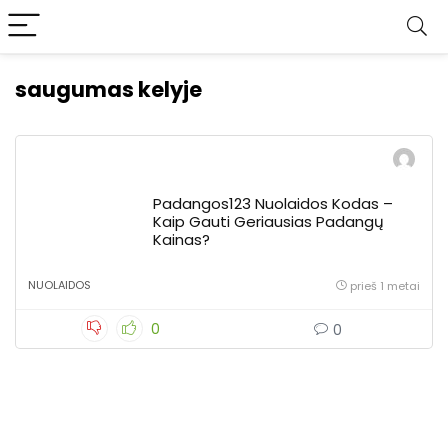
saugumas kelyje
Padangos123 Nuolaidos Kodas –
Kaip Gauti Geriausias Padangų
Kainas?
NUOLAIDOS
prieš 1 metai
0
0