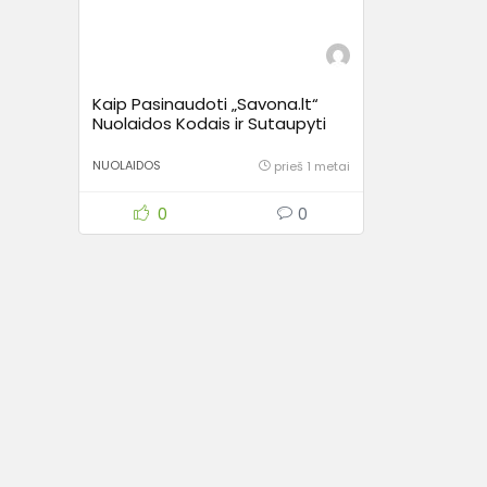
Kaip Pasinaudoti „Savona.lt“
Nuolaidos Kodais ir Sutaupyti
NUOLAIDOS
prieš 1 metai
0
0