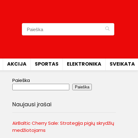
AKCIJA
SPORTAS
ELEKTRONIKA
SVEIKATA
Paieška
Paieška
Naujausi įrašai
AirBaltic Cherry Sale: Strategija pigių skrydžių
medžiotojams