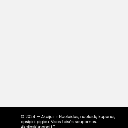
© 2024 — Akcijos ir Nuolaidos, nuolaidų kuponai,
apsipirk pigiau. Visos teisės saugomos.
AkcijosKuponai.LT