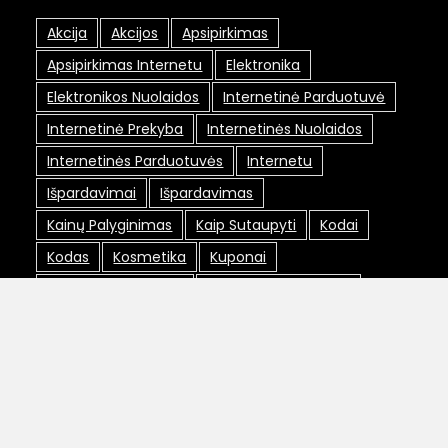
Akcija
Akcijos
Apsipirkimas
Apsipirkimas Internetu
Elektronika
Elektronikos Nuolaidos
Internetinė Parduotuvė
Internetinė Prekyba
Internetinės Nuolaidos
Internetinės Parduotuvės
Internetu
Išpardavimai
Išpardavimas
Kainų Palyginimas
Kaip Sutaupyti
Kodai
Kodas
Kosmetika
Kuponai
Lojalumo Programa
Lojalumo Programos
Maxima Nuolaidos
Nemokamas Pristatymas
Nuolaida
Nuolaidos
Nuolaidos Internetu
Nuolaidos Kodai
Nuolaidos Kodas
Nuolaidų Kodai
Nuolaidų Kortelė