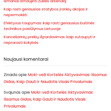
išmaniai atnaujinti žūklės arsenalą
Kaip rasti geriausias statybos įrankių akcijas ir
nepermokėti
Efektyvus taupymas: kaip rasti geriausius buitinės
technikos pasiūlymus Lietuvoje
Kanceliarinių prekių išpardavimas: kaip sutaupyti ir
neprarasti kokybės
Naujausi komentarai
Zinaida
apie
Moki-veži Kortelės Aktyvavimas: Išsamus
Gidas, Kaip Gauti ir Naudotis Visais Privalumais
Svajunas
apie
Moki-veži Kortelės Aktyvavimas:
Išsamus Gidas, Kaip Gauti ir Naudotis Visais
Privalumais