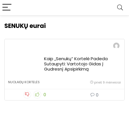
SENUKŲ eurai
Kaip „Senukų“ Kortelė Padeda
Sutaupyti: Vartotojo Gidas Į
Gudresnį Apsipirkimą
NUOLAIDŲ KORTELĖS
prieš 9 mėnesiai
0
0