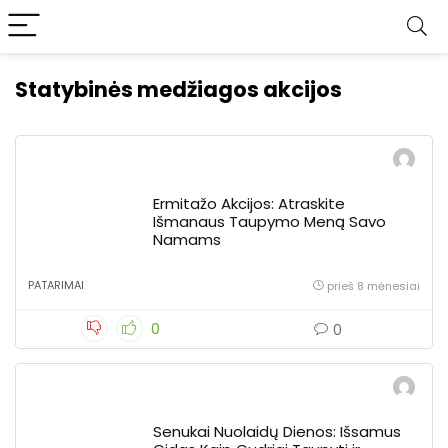
Statybinės medžiagos akcijos
Ermitažo Akcijos: Atraskite
Išmanaus Taupymo Meną Savo
Namams
PATARIMAI
prieš 8 mėnesiai
0
0
Senukai Nuolaidų Dienos: Išsamus