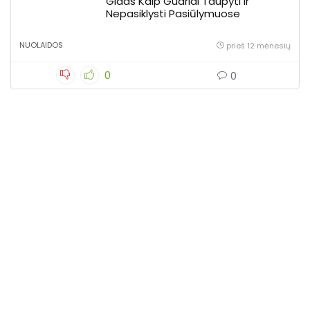
Gidas Kaip Gudriai Taupyti ir
Nepasiklysti Pasiūlymuose
NUOLAIDOS
prieš 12 mėnesių
0
0