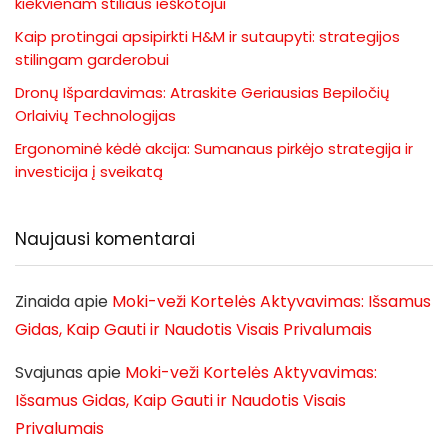
kiekvienam stiliaus ieškotojui
Kaip protingai apsipirkti H&M ir sutaupyti: strategijos
stilingam garderobui
Dronų Išpardavimas: Atraskite Geriausias Bepiločių
Orlaivių Technologijas
Ergonominė kėdė akcija: Sumanaus pirkėjo strategija ir
investicija į sveikatą
Naujausi komentarai
Zinaida
apie
Moki-veži Kortelės Aktyvavimas: Išsamus
Gidas, Kaip Gauti ir Naudotis Visais Privalumais
Svajunas
apie
Moki-veži Kortelės Aktyvavimas:
Išsamus Gidas, Kaip Gauti ir Naudotis Visais
Privalumais