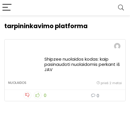
tarpininkavimo platforma
Shipzee nuolaidos kodas: kaip
pasinaudoti nuolaidomis perkant iš
JAV
NUOLAIDOS
prieš 2 metai
0
0