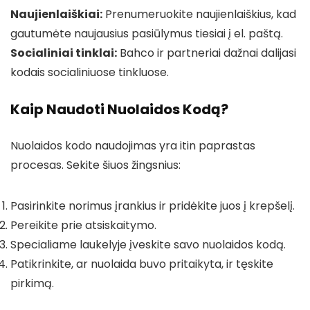
Naujienlaiškiai:
Prenumeruokite naujienlaiškius, kad
gautumėte naujausius pasiūlymus tiesiai į el. paštą.
Socialiniai tinklai:
Bahco ir partneriai dažnai dalijasi
kodais socialiniuose tinkluose.
Kaip Naudoti Nuolaidos Kodą?
Nuolaidos kodo naudojimas yra itin paprastas
procesas. Sekite šiuos žingsnius:
Pasirinkite norimus įrankius ir pridėkite juos į krepšelį.
Pereikite prie atsiskaitymo.
Specialiame laukelyje įveskite savo nuolaidos kodą.
Patikrinkite, ar nuolaida buvo pritaikyta, ir tęskite
pirkimą.