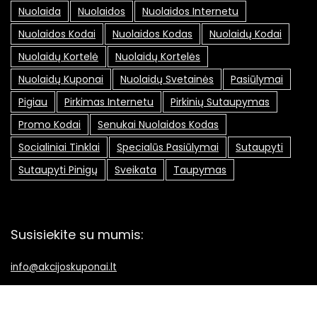
Nuolaida
Nuolaidos
Nuolaidos Internetu
Nuolaidos Kodai
Nuolaidos Kodas
Nuolaidų Kodai
Nuolaidų Kortelė
Nuolaidų Kortelės
Nuolaidų Kuponai
Nuolaidų Svetainės
Pasiūlymai
Pigiau
Pirkimas Internetu
Pirkinių Sutaupymas
Promo Kodai
Senukai Nuolaidos Kodas
Socialiniai Tinklai
Specialūs Pasiūlymai
Sutaupyti
Sutaupyti Pinigų
Sveikata
Taupymas
Susisiekite su mumis:
info@akcijoskuponai.lt