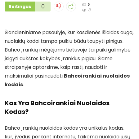
0
0
Reitingas
8
Šiandieniniame pasaulyje, kur kasdienės išlaidos auga,
nuolaidų kodai tampa puikiu būdu taupyti pinigus.
Bahco įrankių mėgėjams Lietuvoje tai puiki galimybė
įsigyti aukštos kokybės įrankius pigiau. Šiame
straipsnyje aptarsime, kaip rasti, naudoti ir
maksimaliai pasinaudoti
Bahcoirankiai nuolaidos
kodais
.
Kas Yra Bahcoirankiai Nuolaidos
Kodas?
Bahco įrankių nuolaidos kodas yra unikalus kodas,
kurį įvedus perkant internetu, taikoma nuolaida jūsų