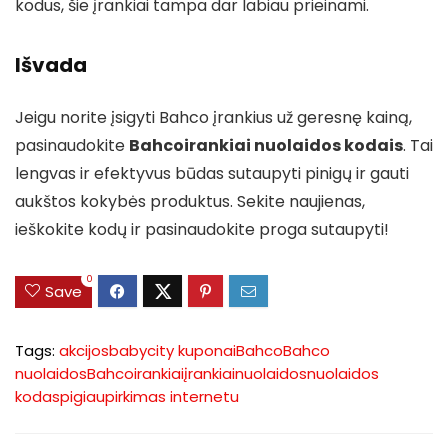
kodus, šie įrankiai tampa dar labiau prieinami.
Išvada
Jeigu norite įsigyti Bahco įrankius už geresnę kainą,
pasinaudokite
Bahcoirankiai nuolaidos kodais
. Tai
lengvas ir efektyvus būdas sutaupyti pinigų ir gauti
aukštos kokybės produktus. Sekite naujienas,
ieškokite kodų ir pasinaudokite proga sutaupyti!
0
Save
Tags:
akcijos
babycity kuponai
Bahco
Bahco
nuolaidos
Bahcoirankiai
įrankiai
nuolaidos
nuolaidos
kodas
pigiau
pirkimas internetu