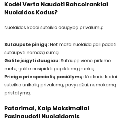
Kodėl Verta Naudoti Bahcoirankiai
Nuolaidos Kodus?
Nuolaidos kodai suteikia daugybę privalumų:
Sutaupote pinigų:
Net maža nuolaida gali padėti
sutaupyti nemažą sumą.
Galite įsigyti daugiau:
Sutaupę vieno pirkimo
metu, galite nusipirkti papildomų įrankių.
Prieiga prie specialių pasiūlymų:
Kai kurie kodai
suteikia unikalių privalumų, pavyzdžiui, nemokamą
pristatymą.
Patarimai, Kaip Maksimaliai
Pasinaudoti Nuolaidomis