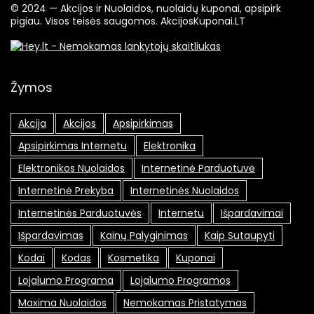
© 2024 — Akcijos ir Nuolaidos, nuolaidų kuponai, apsipirk
pigiau. Visos teisės saugomos. AkcijosKuponai.LT
Žymos
Akcija
Akcijos
Apsipirkimas
Apsipirkimas Internetu
Elektronika
Elektronikos Nuolaidos
Internetinė Parduotuvė
Internetinė Prekyba
Internetinės Nuolaidos
Internetinės Parduotuvės
Internetu
Išpardavimai
Išpardavimas
Kainų Palyginimas
Kaip Sutaupyti
Kodai
Kodas
Kosmetika
Kuponai
Lojalumo Programa
Lojalumo Programos
Maxima Nuolaidos
Nemokamas Pristatymas