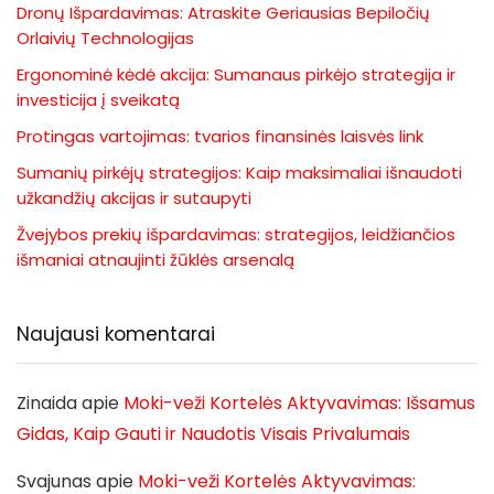
Dronų Išpardavimas: Atraskite Geriausias Bepiločių
Orlaivių Technologijas
Ergonominė kėdė akcija: Sumanaus pirkėjo strategija ir
investicija į sveikatą
Protingas vartojimas: tvarios finansinės laisvės link
Sumanių pirkėjų strategijos: Kaip maksimaliai išnaudoti
užkandžių akcijas ir sutaupyti
Žvejybos prekių išpardavimas: strategijos, leidžiančios
išmaniai atnaujinti žūklės arsenalą
Naujausi komentarai
Zinaida
apie
Moki-veži Kortelės Aktyvavimas: Išsamus
Gidas, Kaip Gauti ir Naudotis Visais Privalumais
Svajunas
apie
Moki-veži Kortelės Aktyvavimas: