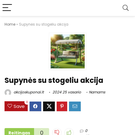
Home
»
Supynės su stogeliu akcija
Supynės su stogeliu akcija
akcijoskuponai.lt
2024 25 vasario
Namams
0
Save
0
0
Reitingas