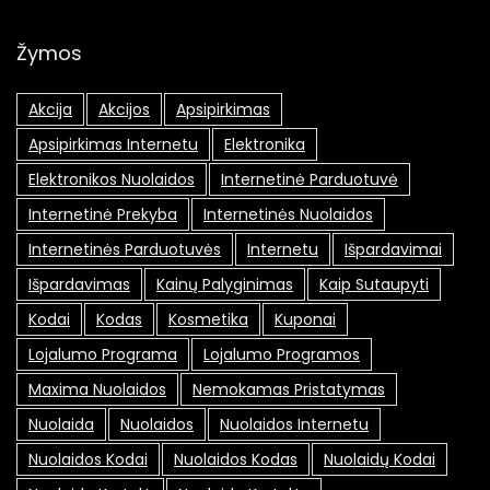
Žymos
Akcija
Akcijos
Apsipirkimas
Apsipirkimas Internetu
Elektronika
Elektronikos Nuolaidos
Internetinė Parduotuvė
Internetinė Prekyba
Internetinės Nuolaidos
Internetinės Parduotuvės
Internetu
Išpardavimai
Išpardavimas
Kainų Palyginimas
Kaip Sutaupyti
Kodai
Kodas
Kosmetika
Kuponai
Lojalumo Programa
Lojalumo Programos
Maxima Nuolaidos
Nemokamas Pristatymas
Nuolaida
Nuolaidos
Nuolaidos Internetu
Nuolaidos Kodai
Nuolaidos Kodas
Nuolaidų Kodai