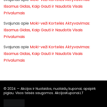
Išsamus Gidas, Kaip Gauti ir Naudotis Visais
Privalumais
Svajunas
apie
Moki-veži Kortelės Aktyvavimas:
Išsamus Gidas, Kaip Gauti ir Naudotis Visais
Privalumais
Svajunas
apie
Moki-veži Kortelės Aktyvavimas:
Išsamus Gidas, Kaip Gauti ir Naudotis Visais
Privalumais
© 2024 — Akcijos ir Nuolaidos, nuolaidų kuponai, apsipirk
pigiau. Visos teisės saugomos. AkcijosKuponai.LT