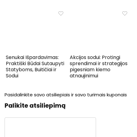
Senukai Išpardavimas:
Akcijos sodui: Protingi
Praktiški Būdai Sutaupyti
sprendimai ir strategijos
Statyboms, Buitičiai ir
pigesniam kiemo
Sodui
atnaujinimui
Pasidalinkite savo atsiliepiais ir savo turimais kuponais
Palikite atsiliepimą