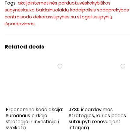
Tags:
akcija
internetinės parduotuvės
kokybiškos
supynės
lauko baldai
nuolaidų kodai
poilsis sode
prekybos
centrai
sodo dekoras
supynės su stogeliu
supynių
išpardavimas
Related deals
Ergonominė kėdė akcija:
JYSK išpardavimas:
Sumanaus pirkėjo
Strategijos, kurios padės
strategija ir investicija į
sutaupyti renovuojant
sveikatą
interjerą