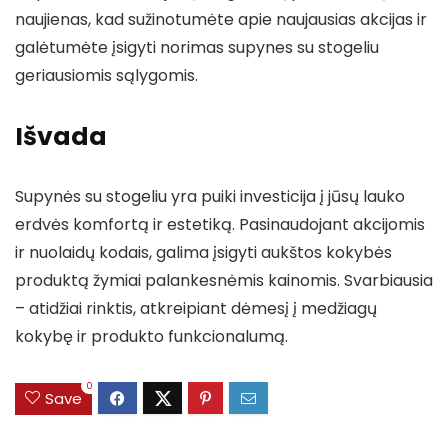
naujienas, kad sužinotumėte apie naujausias akcijas ir
galėtumėte įsigyti norimas supynes su stogeliu
geriausiomis sąlygomis.
Išvada
Supynės su stogeliu yra puiki investicija į jūsų lauko
erdvės komfortą ir estetiką. Pasinaudojant akcijomis
ir nuolaidų kodais, galima įsigyti aukštos kokybės
produktą žymiai palankesnėmis kainomis. Svarbiausia
– atidžiai rinktis, atkreipiant dėmesį į medžiagų
kokybę ir produkto funkcionalumą.
0
Save