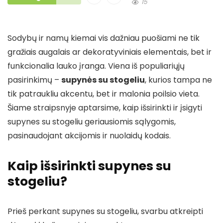
15
Sodybų ir namų kiemai vis dažniau puošiami ne tik
gražiais augalais ar dekoratyviniais elementais, bet ir
funkcionalia lauko įranga. Viena iš populiariųjų
pasirinkimų –
supynės su stogeliu
, kurios tampa ne
tik patraukliu akcentu, bet ir malonia poilsio vieta.
Šiame straipsnyje aptarsime, kaip išsirinkti ir įsigyti
supynes su stogeliu geriausiomis sąlygomis,
pasinaudojant akcijomis ir nuolaidų kodais.
Kaip išsirinkti supynes su
stogeliu?
Prieš perkant supynes su stogeliu, svarbu atkreipti