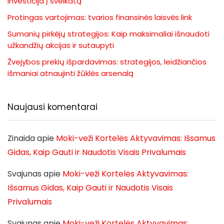
investicija į sveikatą
Protingas vartojimas: tvarios finansinės laisvės link
Sumanių pirkėjų strategijos: Kaip maksimaliai išnaudoti
užkandžių akcijas ir sutaupyti
Žvejybos prekių išpardavimas: strategijos, leidžiančios
išmaniai atnaujinti žūklės arsenalą
Naujausi komentarai
Zinaida
apie
Moki-veži Kortelės Aktyvavimas: Išsamus
Gidas, Kaip Gauti ir Naudotis Visais Privalumais
Svajunas
apie
Moki-veži Kortelės Aktyvavimas:
Išsamus Gidas, Kaip Gauti ir Naudotis Visais
Privalumais
Svajunas
apie
Moki-veži Kortelės Aktyvavimas: