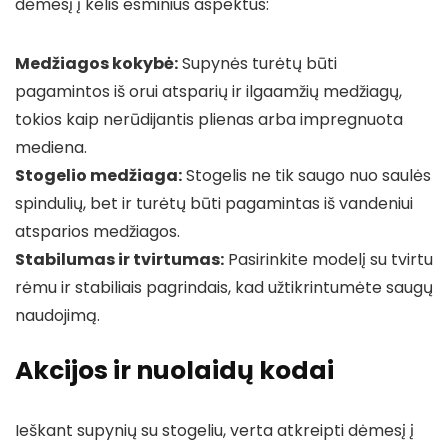
dėmesį į kelis esminius aspektus:
Medžiagos kokybė:
Supynės turėtų būti
pagamintos iš orui atsparių ir ilgaamžių medžiagų,
tokios kaip nerūdijantis plienas arba impregnuota
mediena.
Stogelio medžiaga:
Stogelis ne tik saugo nuo saulės
spindulių, bet ir turėtų būti pagamintas iš vandeniui
atsparios medžiagos.
Stabilumas ir tvirtumas:
Pasirinkite modelį su tvirtu
rėmu ir stabiliais pagrindais, kad užtikrintumėte saugų
naudojimą.
Akcijos ir nuolaidų kodai
Ieškant supynių su stogeliu, verta atkreipti dėmesį į