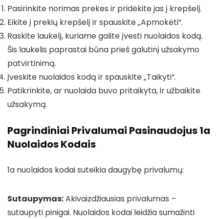
Pasirinkite norimas prekes ir pridėkite jas į krepšelį.
Eikite į prekių krepšelį ir spauskite „Apmokėti“.
Raskite laukelį, kuriame galite įvesti nuolaidos kodą.
Šis laukelis paprastai būna prieš galutinį užsakymo
patvirtinimą.
Įveskite nuolaidos kodą ir spauskite „Taikyti“.
Patikrinkite, ar nuolaida buvo pritaikyta, ir užbaikite
užsakymą.
Pagrindiniai Privalumai Pasinaudojus 1a
Nuolaidos Kodais
1a nuolaidos kodai suteikia daugybę privalumų:
Sutaupymas:
Akivaizdžiausias privalumas –
sutaupyti pinigai. Nuolaidos kodai leidžia sumažinti