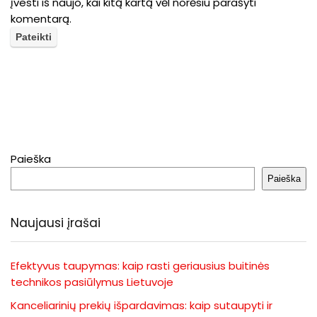
įvesti iš naujo, kai kitą kartą vėl norėsiu parašyti
komentarą.
Paieška
Paieška
Naujausi įrašai
Efektyvus taupymas: kaip rasti geriausius buitinės
technikos pasiūlymus Lietuvoje
Kanceliarinių prekių išpardavimas: kaip sutaupyti ir