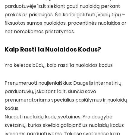
parduotuvėje 1a.lt siekiant gauti nuolaidą perkant
prekes ar paslaugas. Šie kodai gali būti įvairių tipų –
fiksuotos sumos nuolaidos, procentinės nuolaidos ar
net nemokamas pristatymas.
Kaip Rasti 1a Nuolaidos Kodus?
Yra keletas būdų, kaip rasti 1a nuolaidos kodus:
Prenumeruoti naujienlaiškius: Daugelis internetinių
parduotuvių, įskaitant 1a.lt, siunčia savo
prenumeratoriams specialius pasiūlymus ir nuolaidų
kodus.
Naudoti nuolaidų kodų svetaines: Yra daugybė
svetainių, kurios skelbia galiojančius nuolaidų kodus
įvairioms parduotuvėms. Tokiose svetainėse kaip