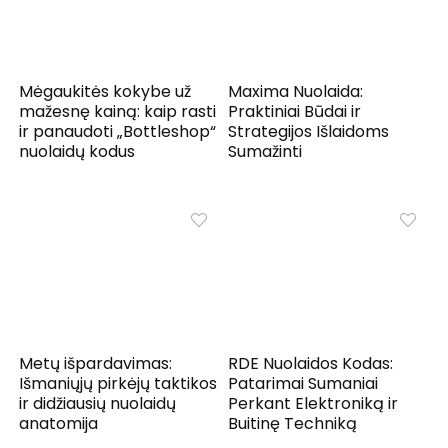
Mėgaukitės kokybe už
Maxima Nuolaida:
mažesnę kainą: kaip rasti
Praktiniai Būdai ir
ir panaudoti „Bottleshop“
Strategijos Išlaidoms
nuolaidų kodus
Sumažinti
Metų išpardavimas:
RDE Nuolaidos Kodas:
Išmaniųjų pirkėjų taktikos
Patarimai Sumaniai
ir didžiausių nuolaidų
Perkant Elektroniką ir
anatomija
Buitinę Techniką