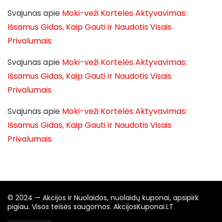
Svajunas
apie
Moki-veži Kortelės Aktyvavimas:
Išsamus Gidas, Kaip Gauti ir Naudotis Visais
Privalumais
Svajunas
apie
Moki-veži Kortelės Aktyvavimas:
Išsamus Gidas, Kaip Gauti ir Naudotis Visais
Privalumais
Svajunas
apie
Moki-veži Kortelės Aktyvavimas:
Išsamus Gidas, Kaip Gauti ir Naudotis Visais
Privalumais
© 2024 — Akcijos ir Nuolaidos, nuolaidų kuponai, apsipirk
pigiau. Visos teisės saugomos. AkcijosKuponai.LT