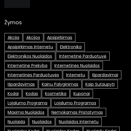
Žymos
Akcija
Akcijos
Apsipirkimas
Apsipirkimas Internetu
Elektronika
Elektronikos Nuolaidos
Internetinė Parduotuvė
Internetinė Prekyba
Internetinės Nuolaidos
Internetinės Parduotuvės
Internetu
Išpardavimai
Išpardavimas
Kainų Palyginimas
Kaip Sutaupyti
Kodai
Kodas
Kosmetika
Kuponai
Lojalumo Programa
Lojalumo Programos
Maxima Nuolaidos
Nemokamas Pristatymas
Nuolaida
Nuolaidos
Nuolaidos Internetu