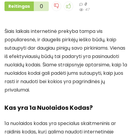
0
0
Reitingas
47
Šiais laikais internetinė prekyba tampa vis
populiaresnė, ir daugelis pirkėjų ieško būdų, kaip
sutaupyti dar daugiau pinigų savo pirkiniams. Vienas
iš efektyviausių būdų tai padaryti yra pasinaudoti
nuolaidų kodais. Šiame straipsnyje aptarsime, kaip 1a
nuolaidos kodai gali padėti jums sutaupyti, kaip juos
rasti ir naudoti bei kokios yra pagrindinės jų
privalumai.
Kas yra 1a Nuolaidos Kodas?
1a nuolaidos kodas yra specialus skaitmeninis ar
raidinis kodas, kurį galima naudoti internetinėje