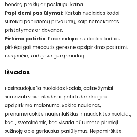
bendrą prekių ar paslaugų kainą.
Papildomi pasiūlymai:
Kartais nuolaidos kodai
suteikia papildomų privalumų, kaip nemokamas
pristatymas ar dovanos.
Pirkimo patirtis:
Pasinaudojus nuolaidos kodais,
pirkėjai gali mėgautis geresne apsipirkimo patirtimi,
nes jaučia, kad gavo gerą sandorį.
Išvados
Pasinaudojus 1a nuolaidos kodais, galite žymiai
sumažinti savo išlaidas ir patirti dar daugiau
apsipirkimo malonumo. Sekite naujienas,
prenumeruokite naujienlaiškius ir naudokitės nuolaidų
kodų svetainėmis, kad visada būtumėte pirmieji
sužinoję apie geriausius pasiūlymus. Nepamirškite,