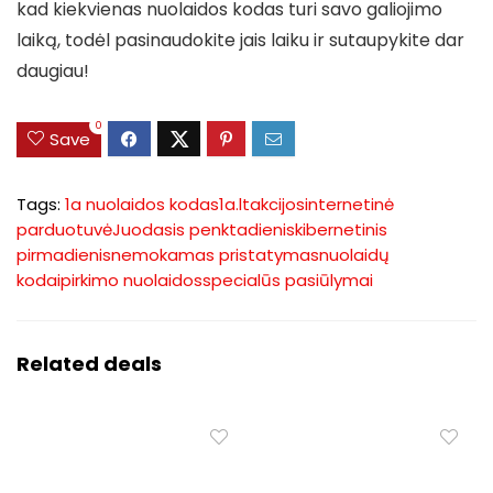
kad kiekvienas nuolaidos kodas turi savo galiojimo
laiką, todėl pasinaudokite jais laiku ir sutaupykite dar
daugiau!
0
Save
Tags:
1a nuolaidos kodas
1a.lt
akcijos
internetinė
parduotuvė
Juodasis penktadienis
kibernetinis
pirmadienis
nemokamas pristatymas
nuolaidų
kodai
pirkimo nuolaidos
specialūs pasiūlymai
Related deals