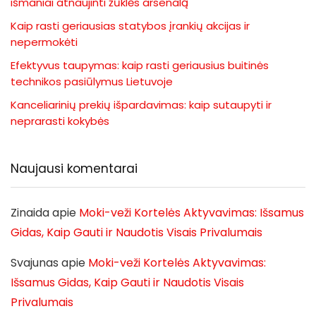
išmaniai atnaujinti žūklės arsenalą
Kaip rasti geriausias statybos įrankių akcijas ir
nepermokėti
Efektyvus taupymas: kaip rasti geriausius buitinės
technikos pasiūlymus Lietuvoje
Kanceliarinių prekių išpardavimas: kaip sutaupyti ir
neprarasti kokybės
Naujausi komentarai
Zinaida
apie
Moki-veži Kortelės Aktyvavimas: Išsamus
Gidas, Kaip Gauti ir Naudotis Visais Privalumais
Svajunas
apie
Moki-veži Kortelės Aktyvavimas:
Išsamus Gidas, Kaip Gauti ir Naudotis Visais
Privalumais