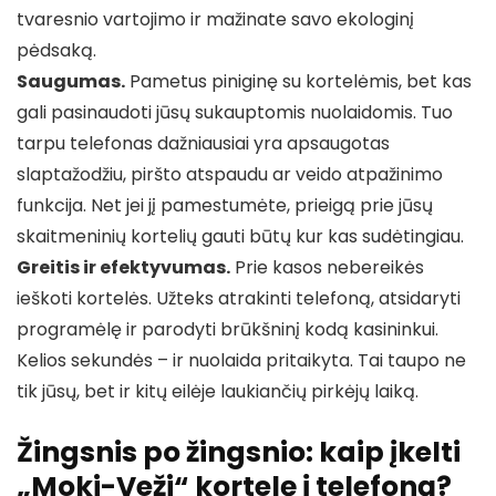
tvaresnio vartojimo ir mažinate savo ekologinį
pėdsaką.
Saugumas.
Pametus piniginę su kortelėmis, bet kas
gali pasinaudoti jūsų sukauptomis nuolaidomis. Tuo
tarpu telefonas dažniausiai yra apsaugotas
slaptažodžiu, piršto atspaudu ar veido atpažinimo
funkcija. Net jei jį pamestumėte, prieigą prie jūsų
skaitmeninių kortelių gauti būtų kur kas sudėtingiau.
Greitis ir efektyvumas.
Prie kasos nebereikės
ieškoti kortelės. Užteks atrakinti telefoną, atsidaryti
programėlę ir parodyti brūkšninį kodą kasininkui.
Kelios sekundės – ir nuolaida pritaikyta. Tai taupo ne
tik jūsų, bet ir kitų eilėje laukiančių pirkėjų laiką.
Žingsnis po žingsnio: kaip įkelti
„Moki-Veži“ kortelę į telefoną?