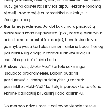
būtų gerai apšviestas ir visas tilptų į ekrane rodomą
rėmelį. Programėlė automatiškai nuskaitys ir
išsaugos kodą.
Rankinis įvedimas.
Jei dėl kokių nors priežasčių
nuskenuoti kodo nepavyksta (pvz., kortelė nusitrynusi
arba kamera prastai fokusuoja), beveik visada yra
galimybė įvesti kortelės numerį rankiniu būdu. Tiesiog
pasirinkite šią opciją ir atidžiai surinkite skaičius,
esančius po brūkšniniu kodu.
Viskas!
Jūsų „Moki-Veži“ kortelė sėkmingai
išsaugota programėlėje. Dabar, būdami
parduotuvėje, tiesiog atsidarykite „Stocard“,
pasirinkite „Moki-Veži“ kortelę ir parodykite telefono
ekrane atsiradusį brūkšninį kodą kasininkui.
Šio metodo privalumas – galimybė vienoje vietoje