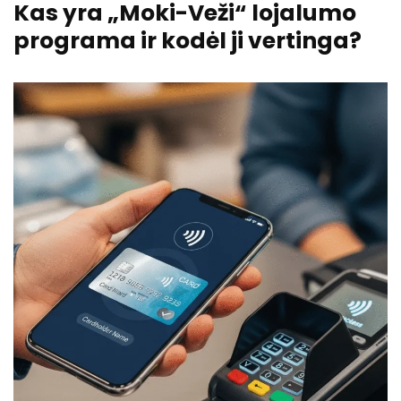
Kas yra „Moki-Veži“ lojalumo
programa ir kodėl ji vertinga?