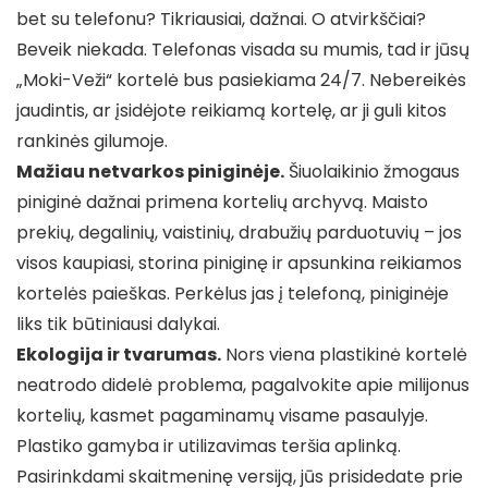
bet su telefonu? Tikriausiai, dažnai. O atvirkščiai?
Beveik niekada. Telefonas visada su mumis, tad ir jūsų
„Moki-Veži“ kortelė bus pasiekiama 24/7. Nebereikės
jaudintis, ar įsidėjote reikiamą kortelę, ar ji guli kitos
rankinės gilumoje.
Mažiau netvarkos piniginėje.
Šiuolaikinio žmogaus
piniginė dažnai primena kortelių archyvą. Maisto
prekių, degalinių, vaistinių, drabužių parduotuvių – jos
visos kaupiasi, storina piniginę ir apsunkina reikiamos
kortelės paieškas. Perkėlus jas į telefoną, piniginėje
liks tik būtiniausi dalykai.
Ekologija ir tvarumas.
Nors viena plastikinė kortelė
neatrodo didelė problema, pagalvokite apie milijonus
kortelių, kasmet pagaminamų visame pasaulyje.
Plastiko gamyba ir utilizavimas teršia aplinką.
Pasirinkdami skaitmeninę versiją, jūs prisidedate prie