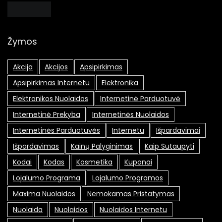
Žymos
Akcija
Akcijos
Apsipirkimas
Apsipirkimas Internetu
Elektronika
Elektronikos Nuolaidos
Internetinė Parduotuvė
Internetinė Prekyba
Internetinės Nuolaidos
Internetinės Parduotuvės
Internetu
Išpardavimai
Išpardavimas
Kainų Palyginimas
Kaip Sutaupyti
Kodai
Kodas
Kosmetika
Kuponai
Lojalumo Programa
Lojalumo Programos
Maxima Nuolaidos
Nemokamas Pristatymas
Nuolaida
Nuolaidos
Nuolaidos Internetu