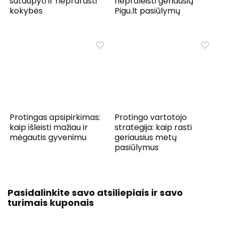
sutaupyti ir neprarasti
nepraleisti geriausių
kokybės
Pigu.lt pasiūlymų
Protingas apsipirkimas:
Protingo vartotojo
kaip išleisti mažiau ir
strategija: kaip rasti
mėgautis gyvenimu
geriausius metų
pasiūlymus
Pasidalinkite savo atsiliepiais ir savo
turimais kuponais