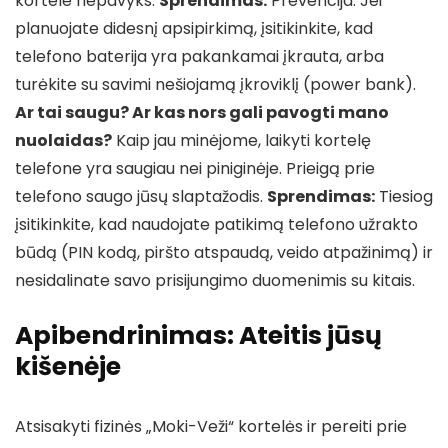
kortele nepavyks.
Sprendimas:
Prevencija. Jei
planuojate didesnį apsipirkimą, įsitikinkite, kad
telefono baterija yra pakankamai įkrauta, arba
turėkite su savimi nešiojamą įkroviklį (power bank).
Ar tai saugu? Ar kas nors gali pavogti mano
nuolaidas?
Kaip jau minėjome, laikyti kortelę
telefone yra saugiau nei piniginėje. Prieigą prie
telefono saugo jūsų slaptažodis.
Sprendimas:
Tiesiog
įsitikinkite, kad naudojate patikimą telefono užrakto
būdą (PIN kodą, piršto atspaudą, veido atpažinimą) ir
nesidalinate savo prisijungimo duomenimis su kitais.
Apibendrinimas: Ateitis jūsų
kišenėje
Atsisakyti fizinės „Moki-Veži“ kortelės ir pereiti prie