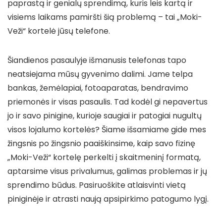
paprastą ir genialų sprendimą, kuris leis kartą ir
visiems laikams pamiršti šią problemą – tai „Moki-
Veži“ kortelė jūsų telefone.
Šiandienos pasaulyje išmanusis telefonas tapo
neatsiejama mūsų gyvenimo dalimi. Jame telpa
bankas, žemėlapiai, fotoaparatas, bendravimo
priemonės ir visas pasaulis. Tad kodėl gi nepavertus
jo ir savo pinigine, kurioje saugiai ir patogiai nugultų
visos lojalumo kortelės? Šiame išsamiame gide mes
žingsnis po žingsnio paaiškinsime, kaip savo fizinę
„Moki-Veži“ kortelę perkelti į skaitmeninį formatą,
aptarsime visus privalumus, galimas problemas ir jų
sprendimo būdus. Pasiruoškite atlaisvinti vietą
piniginėje ir atrasti naują apsipirkimo patogumo lygį.