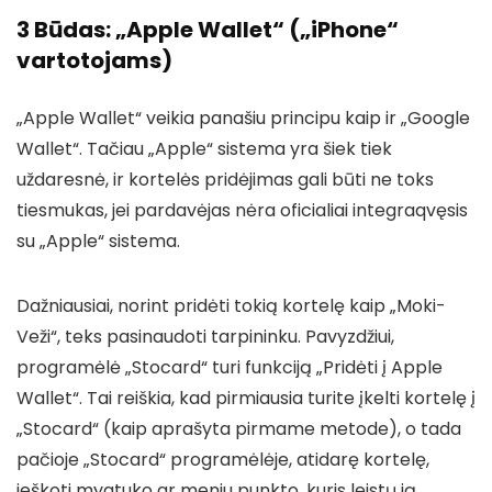
3 Būdas: „Apple Wallet“ („iPhone“
vartotojams)
„Apple Wallet“ veikia panašiu principu kaip ir „Google
Wallet“. Tačiau „Apple“ sistema yra šiek tiek
uždaresnė, ir kortelės pridėjimas gali būti ne toks
tiesmukas, jei pardavėjas nėra oficialiai integraqvęsis
su „Apple“ sistema.
Dažniausiai, norint pridėti tokią kortelę kaip „Moki-
Veži“, teks pasinaudoti tarpininku. Pavyzdžiui,
programėlė „Stocard“ turi funkciją „Pridėti į Apple
Wallet“. Tai reiškia, kad pirmiausia turite įkelti kortelę į
„Stocard“ (kaip aprašyta pirmame metode), o tada
pačioje „Stocard“ programėlėje, atidarę kortelę,
ieškoti mygtuko ar meniu punkto, kuris leistų ją