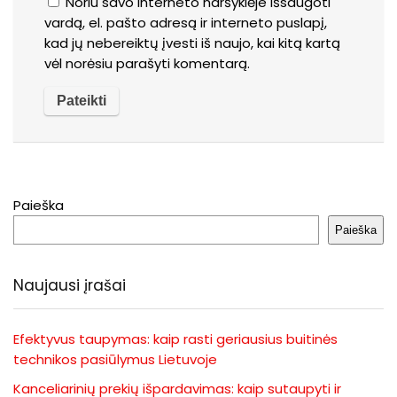
Noriu savo interneto naršyklėje išsaugoti
vardą, el. pašto adresą ir interneto puslapį,
kad jų nebereiktų įvesti iš naujo, kai kitą kartą
vėl norėsiu parašyti komentarą.
Paieška
Paieška
Naujausi įrašai
Efektyvus taupymas: kaip rasti geriausius buitinės
technikos pasiūlymus Lietuvoje
Kanceliarinių prekių išpardavimas: kaip sutaupyti ir