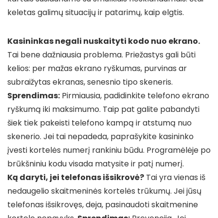
keletas galimų situacijų ir patarimų, kaip elgtis.
Kasininkas negali nuskaityti kodo nuo ekrano.
Tai bene dažniausia problema. Priežastys gali būti
kelios: per mažas ekrano ryškumas, purvinas ar
subraižytas ekranas, senesnio tipo skeneris.
Sprendimas:
Pirmiausia, padidinkite telefono ekrano
ryškumą iki maksimumo. Taip pat galite pabandyti
šiek tiek pakeisti telefono kampą ir atstumą nuo
skenerio. Jei tai nepadeda, paprašykite kasininko
įvesti kortelės numerį rankiniu būdu. Programėlėje po
brūkšniniu kodu visada matysite ir patį numerį.
Ką daryti, jei telefonas išsikrovė?
Tai yra vienas iš
nedaugelio skaitmeninės kortelės trūkumų. Jei jūsų
telefonas išsikrovęs, deja, pasinaudoti skaitmenine