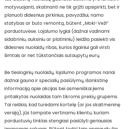
motyvuojanti, skatinanti ne tik grįžti apsipirkti, bet ir
planuoti didesnius pirkinius, pavyzdžiui, namo
statybas ar buto remontą, būtent „Moki-Veži“
parduotuvėse. Lojalumo lygiai (dažnai vadinami
sidabriniu, auksiniu ar platininiu) leidžia pasiekti vis
didesnes nuolaidų ribas, kurios ilgainiui gali virsti
šimtais ar net tūkstančiais sutaupytų eurų.
Be tiesioginių nuolaidų, lojalumo programos nariai
dažnai gauna ir specialių pasiūlymų, išankstinę
informaciją apie akcijas bei asmeniškai jiems
pritaikytas nuolaidas tam tikroms prekių grupėms.
Tai reiškia, kad turėdami kortelę (ar jos skaitmeninę
versiją), jūs tampate vertinamu klientu, kuriam
parduotuvių tinklas stengiasi pasiūlyti geriausias
įmanomas sąlygas. Būtent todėl taip apmaudu šią