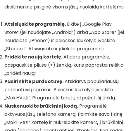
skaitmeninė piniginė visoms jūsų nuolaidų kortelėms.
Atsisiųskite programėlę.
Eikite į „Google Play
Store“ (jei naudojate „Android“) arba „App Store“ (jei
naudojate „iPhone“) ir paieškos laukelyje įveskite
„Stocard“. Atsisiųskite ir įdiekite programėlę.
Pridėkite naują kortelę.
Atidarę programėlę,
paspauskite pliuso (+) ženklą, kuris paprastai reiškia
„pridėti naują“.
Pasirinkite parduotuvę.
Atsidarys populiariausių
parduotuvių sąrašas. Paieškos laukelyje įveskite
„Moki-Veži“. Programėlė turėtų atpažinti šį tinklą.
Nuskenuokite brūkšninį kodą.
Programėlė
aktyvuos jūsų telefono kamerą. Paimkite savo fizinę
„Moki-Veži“ kortelę ir nukreipkite kamerą į brūkšninį
kodą (barcode), esantį ant jos. Stenkitės, kad kodas