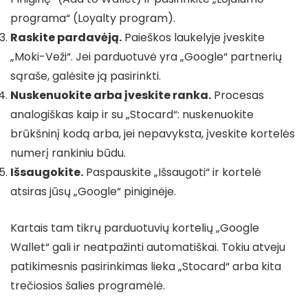
programa“ (Loyalty program).
Raskite pardavėją.
Paieškos laukelyje įveskite
„Moki-Veži“. Jei parduotuvė yra „Google“ partnerių
sąraše, galėsite ją pasirinkti.
Nuskenuokite arba įveskite ranka.
Procesas
analogiškas kaip ir su „Stocard“: nuskenuokite
brūkšninį kodą arba, jei nepavyksta, įveskite kortelės
numerį rankiniu būdu.
Išsaugokite.
Paspauskite „Išsaugoti“ ir kortelė
atsiras jūsų „Google“ piniginėje.
Kartais tam tikrų parduotuvių kortelių „Google
Wallet“ gali ir neatpažinti automatiškai. Tokiu atveju
patikimesnis pasirinkimas lieka „Stocard“ arba kita
trečiosios šalies programėlė.