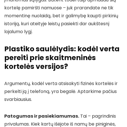
kortelę pamiršti namuose – juk prarandate ne tik
momentinę nuolaidą, bet ir galimybę kaupti pirkinių
istoriją, kuri ateityje leistų pasiekti dar aukštesnį
lojalumo lygį.
Plastiko saulėlydis: kodėl verta
pereiti prie skaitmeninės
kortelės versijos?
Argumentų, kodėl verta atsisakyti fizinės kortelės ir
perkelti ją į telefoną, yra begalė. Aptarkime pačius
svarbiausius.
Patogumas ir pasiekiamumas.
Tai – pagrindinis
privalumas. Kiek kartų išėjote iš namų be piniginės,