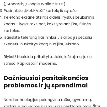
(„Stocard“, „Google Wallet“ ir t.t.).
Pasirinkite „Moki-Veži“ kortelę iš sąrašo.
Telefono ekrane atsiras didelis, ryškus brūkšninis
kodas – lygiai toks pat, koks yra ant jūsų fizinės
kortelės.
Ištieskite telefoną kasininkui. Jis arba ji specialiu
skeneriu nuskaitys kodą nuo jūsų ekrano.
Blykst! Nuolaida pritaikyta. Jokių ieškojimų, jokio
streso. Paprasta ir modernu.
Dažniausiai pasitaikančios
problemos ir jų sprendimai
Nors technologijos palengvina mūsų gyvenimą,
kartais susiduriame su smulkiais nesklandumais. Štai