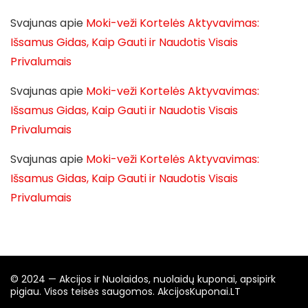
Svajunas
apie
Moki-veži Kortelės Aktyvavimas:
Išsamus Gidas, Kaip Gauti ir Naudotis Visais
Privalumais
Svajunas
apie
Moki-veži Kortelės Aktyvavimas:
Išsamus Gidas, Kaip Gauti ir Naudotis Visais
Privalumais
Svajunas
apie
Moki-veži Kortelės Aktyvavimas:
Išsamus Gidas, Kaip Gauti ir Naudotis Visais
Privalumais
© 2024 — Akcijos ir Nuolaidos, nuolaidų kuponai, apsipirk
pigiau. Visos teisės saugomos. AkcijosKuponai.LT