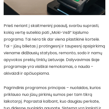
Prieš neriant į skaitmeninį pasaulį, svarbu suprasti,
kokią vertę suteikia pati „Moki-Veži“ lojalumo
programa. Tai nėra tik dar viena plastikinė kortelė.
Tai – jūsų bilietas į protingesnį ir taupesnį apsipirkimą
viename didžiausių statybos, remonto, sodo ir namų
apyvokos prekių tinklų Lietuvoje. Dalyvavimas šioje
programoje yra visiškai nemokamas, o nauda –
akivaizdi ir apčiuopiama.
Pagrindinis programos principas – nuolaidos, kurios
priklauso nuo jūsų pirkinių sumos per tam tikrą
laikotarpį. Paprastai kalbant, kuo daugiau perkate,
tuo didesnę nuolaidą gaunate. Sistema yra lanksti ir