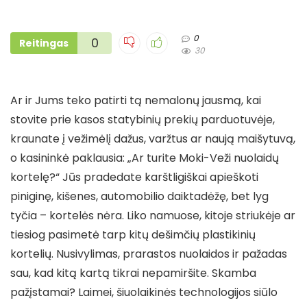
0
0
Reitingas
30
Ar ir Jums teko patirti tą nemalonų jausmą, kai
stovite prie kasos statybinių prekių parduotuvėje,
kraunate į vežimėlį dažus, varžtus ar naują maišytuvą,
o kasininkė paklausia: „Ar turite Moki-Veži nuolaidų
kortelę?“ Jūs pradedate karštligiškai apieškoti
piniginę, kišenes, automobilio daiktadėžę, bet lyg
tyčia – kortelės nėra. Liko namuose, kitoje striukėje ar
tiesiog pasimetė tarp kitų dešimčių plastikinių
kortelių. Nusivylimas, prarastos nuolaidos ir pažadas
sau, kad kitą kartą tikrai nepamiršite. Skamba
pažįstamai? Laimei, šiuolaikinės technologijos siūlo