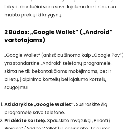
laikyti absoliučiai visas savo lojalumo korteles, nuo
maisto prekių iki knygynų.
2 Būdas: „Google Wallet“ („Android“
vartotojams)
„Google Wallet“ (anksčiau žinoma kaip „Google Pay“)
yra standartinė „Android“ telefonų programėlė,
skirta ne tik bekontakčiams mokėjimams, bet ir
bilietų, įlaipinimo kortelių bei lojalumo kortelių
saugojimui.
Atidarykite „Google Wallet“.
Susiraskite šią
programėlę savo telefone.
Pridėkite kortelę.
Spauskite mygtuką „Pridėti į
Piniginę“ (Add to Wallet) ir pasirinkite „Lojalumo