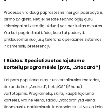
Procesas yra daug paprastesnis, nei gali pasirodyti iš
pirmo žvilgsnio. Net jei nesate technologijų guru,
sėkmingai atliksite šią užduotį vos per kelias minutes.
Yra keli pagrindiniai būdai, kaip tai padaryti,
priklausomai nuo jūsų telefono operacinės sistemos
ir asmeninių preferencijų.
1 Būdas: Specializuotos lojalumo
kortelių programėlės (pvz., „Stocard“)
Tai pats populiariausias ir universaliausias metodas,
tinkantis tiek „Android“, tiek „iOS“ (iPhone)
vartotojams. Programėlių, skirtų kaupti lojalumo
korteles, yra ne viena, tačiau „Stocard“ yra viena
žinomiausių, patikimiausių ir patogiausių. Ji veikia kaip