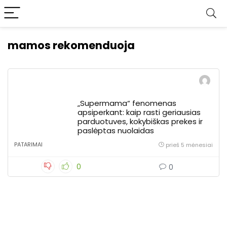
mamos rekomenduoja
„Supermama“ fenomenas
apsiperkant: kaip rasti geriausias
parduotuves, kokybiškas prekes ir
paslėptas nuolaidas
PATARIMAI
prieš 5 mėnesiai
0
0