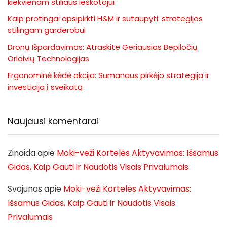
kiekvienam stiliaus ieškotojui
Kaip protingai apsipirkti H&M ir sutaupyti: strategijos
stilingam garderobui
Dronų Išpardavimas: Atraskite Geriausias Bepiločių
Orlaivių Technologijas
Ergonominė kėdė akcija: Sumanaus pirkėjo strategija ir
investicija į sveikatą
Naujausi komentarai
Zinaida
apie
Moki-veži Kortelės Aktyvavimas: Išsamus
Gidas, Kaip Gauti ir Naudotis Visais Privalumais
Svajunas
apie
Moki-veži Kortelės Aktyvavimas:
Išsamus Gidas, Kaip Gauti ir Naudotis Visais
Privalumais