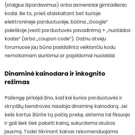
(staigius išpardavimus) arba asmeniniai gimtadienio
kodai. Be to, prieš atsiskaitant bet kurioje
elektroninėje parduotuvėje, būtina „Google“
paieškoje įvesti parduotuvės pavadinimą + „nuolaidos
kodas“ (arba „coupon code“). Dažnu atveju
forumuose jau būna pasidalinta veikiančiu kodu
nemokamam siuntimui ar papildomai nuolaidai.
Dinaminė kainodara ir inkognito
režimas
Pažengę pirkėjai žino, kad kai kurios parduotuvės ir
skrydžių bendrovės naudoja dinaminę kainodarą. Jei
kelis kartus žiūrite tą pačią prekę, sistema tai fiksuoja
ir gali šiek tiek pakelti kainą, sukurdama skubos
jausmą. Todėl tikrinant kainas rekomenduojama