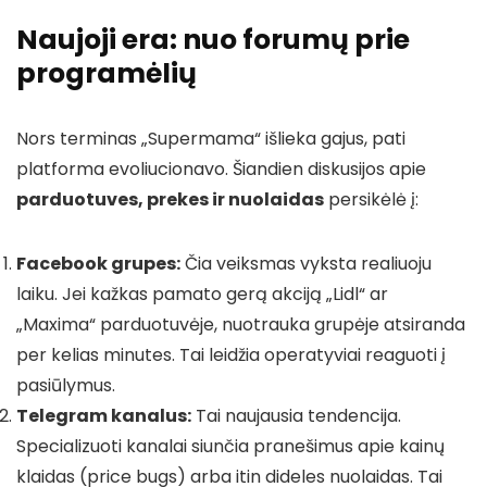
Naujoji era: nuo forumų prie
programėlių
Nors terminas „Supermama“ išlieka gajus, pati
platforma evoliucionavo. Šiandien diskusijos apie
parduotuves, prekes ir nuolaidas
persikėlė į:
Facebook grupes:
Čia veiksmas vyksta realiuoju
laiku. Jei kažkas pamato gerą akciją „Lidl“ ar
„Maxima“ parduotuvėje, nuotrauka grupėje atsiranda
per kelias minutes. Tai leidžia operatyviai reaguoti į
pasiūlymus.
Telegram kanalus:
Tai naujausia tendencija.
Specializuoti kanalai siunčia pranešimus apie kainų
klaidas (price bugs) arba itin dideles nuolaidas. Tai