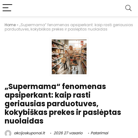
Home
»
„Supermama“ fenomenas apsiperkant: kaip rasti geriausias
parduotuves, kokybiškas prekes ir paslėptas nuolaidas
„Supermama“ fenomenas
apsiperkant: kaip rasti
geriausias parduotuves,
kokybiškas prekes ir paslėptas
nuolaidas
akcijoskuponai.lt
2026 27 vasario
Patarimai