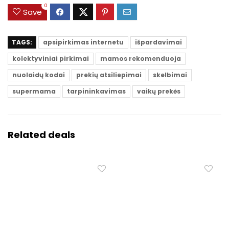
0
Save
TAGS:
apsipirkimas internetu
išpardavimai
kolektyviniai pirkimai
mamos rekomenduoja
nuolaidų kodai
prekių atsiliepimai
skelbimai
supermama
tarpininkavimas
vaikų prekės
Related deals