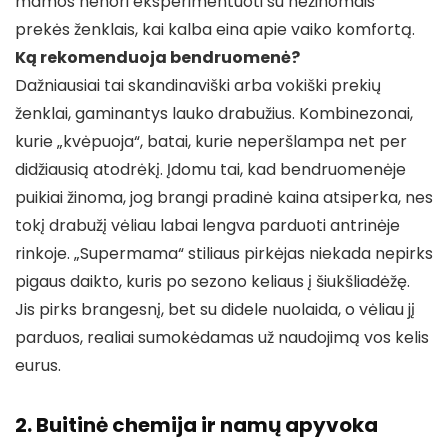
mamos nenori eksperimentuoti su nežinomais
prekės ženklais, kai kalba eina apie vaiko komfortą.
Ką rekomenduoja bendruomenė?
Dažniausiai tai skandinaviški arba vokiški prekių
ženklai, gaminantys lauko drabužius. Kombinezonai,
kurie „kvėpuoja“, batai, kurie neperšlampa net per
didžiausią atodrėkį. Įdomu tai, kad bendruomenėje
puikiai žinoma, jog brangi pradinė kaina atsiperka, nes
tokį drabužį vėliau labai lengva parduoti antrinėje
rinkoje. „Supermama“ stiliaus pirkėjas niekada nepirks
pigaus daikto, kuris po sezono keliaus į šiukšliadėžę.
Jis pirks brangesnį, bet su didele nuolaida, o vėliau jį
parduos, realiai sumokėdamas už naudojimą vos kelis
eurus.
2. Buitinė chemija ir namų apyvoka