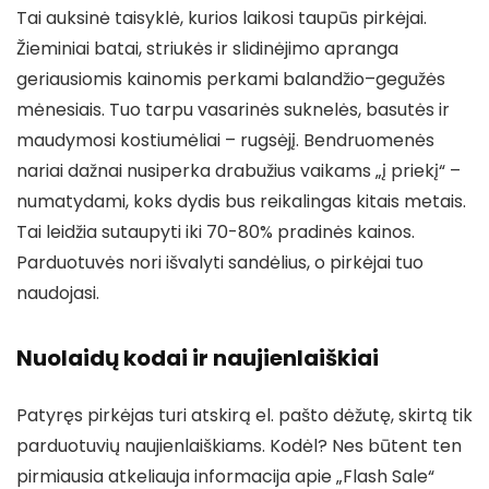
Tai auksinė taisyklė, kurios laikosi taupūs pirkėjai.
Žieminiai batai, striukės ir slidinėjimo apranga
geriausiomis kainomis perkami balandžio–gegužės
mėnesiais. Tuo tarpu vasarinės suknelės, basutės ir
maudymosi kostiumėliai – rugsėjį. Bendruomenės
nariai dažnai nusiperka drabužius vaikams „į priekį“ –
numatydami, koks dydis bus reikalingas kitais metais.
Tai leidžia sutaupyti iki 70-80% pradinės kainos.
Parduotuvės nori išvalyti sandėlius, o pirkėjai tuo
naudojasi.
Nuolaidų kodai ir naujienlaiškiai
Patyręs pirkėjas turi atskirą el. pašto dėžutę, skirtą tik
parduotuvių naujienlaiškiams. Kodėl? Nes būtent ten
pirmiausia atkeliauja informacija apie „Flash Sale“