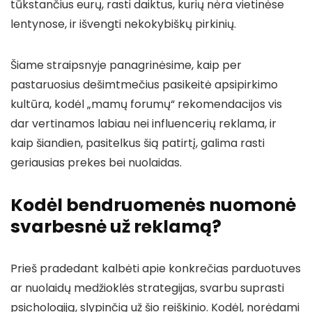
tūkstančius eurų, rasti daiktus, kurių nėra vietinėse
lentynose, ir išvengti nekokybiškų pirkinių.
Šiame straipsnyje panagrinėsime, kaip per
pastaruosius dešimtmečius pasikeitė apsipirkimo
kultūra, kodėl „mamų forumų“ rekomendacijos vis
dar vertinamos labiau nei influencerių reklama, ir
kaip šiandien, pasitelkus šią patirtį, galima rasti
geriausias prekes bei nuolaidas.
Kodėl bendruomenės nuomonė
svarbesnė už reklamą?
Prieš pradedant kalbėti apie konkrečias parduotuves
ar nuolaidų medžioklės strategijas, svarbu suprasti
psichologiją, slypinčią už šio reiškinio. Kodėl, norėdami