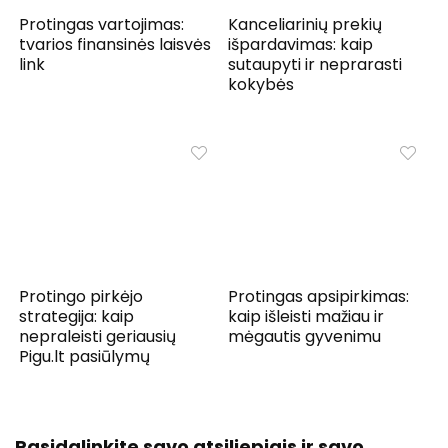
Protingas vartojimas:
Kanceliarinių prekių
tvarios finansinės laisvės
išpardavimas: kaip
link
sutaupyti ir neprarasti
kokybės
Protingo pirkėjo
Protingas apsipirkimas:
strategija: kaip
kaip išleisti mažiau ir
nepraleisti geriausių
mėgautis gyvenimu
Pigu.lt pasiūlymų
Pasidalinkite savo atsiliepiais ir savo