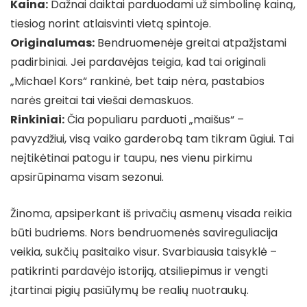
Kaina:
Dažnai daiktai parduodami už simbolinę kainą,
tiesiog norint atlaisvinti vietą spintoje.
Originalumas:
Bendruomenėje greitai atpažįstami
padirbiniai. Jei pardavėjas teigia, kad tai originali
„Michael Kors“ rankinė, bet taip nėra, pastabios
narės greitai tai viešai demaskuos.
Rinkiniai:
Čia populiaru parduoti „maišus“ –
pavyzdžiui, visą vaiko garderobą tam tikram ūgiui. Tai
neįtikėtinai patogu ir taupu, nes vienu pirkimu
apsirūpinama visam sezonui.
Žinoma, apsiperkant iš privačių asmenų visada reikia
būti budriems. Nors bendruomenės savireguliacija
veikia, sukčių pasitaiko visur. Svarbiausia taisyklė –
patikrinti pardavėjo istoriją, atsiliepimus ir vengti
įtartinai pigių pasiūlymų be realių nuotraukų.