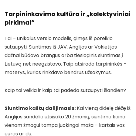
Tarpininkavimo kultūra ir „kolektyviniai
pirkimai“
Tai – unikalus verslo modelis, gimęs iš poreikio
sutaupyti. Siuntimas iš JAV, Anglijos ar Vokietijos
dažnai būdavo brangus arba tiesioginis siuntimas į
Lietuvą net neegzistavo. Taip atsirado tarpininkės –
moterys, kurios rinkdavo bendrus užsakymus.
Kaip tai veikia ir kaip tai padeda sutaupyti šiandien?
Siuntimo kaštų dalijimasis:
Kai vieną didelę dėžę iš
Anglijos sandėlio užsisako 20 žmonių, siuntimo kaina
vienam žmogui tampa juokingai maža – kartais vos
euras ar du.