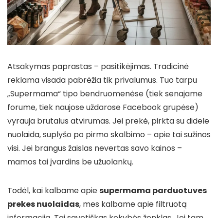
Atsakymas paprastas – pasitikėjimas. Tradicinė
reklama visada pabrėžia tik privalumus. Tuo tarpu
„Supermama“ tipo bendruomenėse (tiek senajame
forume, tiek naujose uždarose Facebook grupėse)
vyrauja brutalus atvirumas. Jei prekė, pirkta su didele
nuolaida, suplyšo po pirmo skalbimo – apie tai sužinos
visi. Jei brangus žaislas nevertas savo kainos –
mamos tai įvardins be užuolankų.
Todėl, kai kalbame apie
supermama parduotuves
prekes nuolaidas
, mes kalbame apie filtruotą
informaciją. Tai savotiškas kokybės ženklas. Jei tam