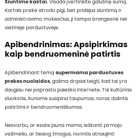
Siuntimo kaštai.
Visada įvertinkite galutinę sumą.
Kartais prekė atrodo pigi, bet pridėjus siuntimą ir
administravimo mokesčius, ji tampa brangesnė nei
vietinėje parduotuvėje.
Apibendrinimas: Apsipirkimas
kaip bendruomeninė patirtis
Apibendrinant temą
supermama parduotuves
prekes nuolaidos
, galima drąsiai teigti, kad tai yra
daugiau nei paprasta paieška internete. Tai kultūrinis
sluoksnis, kuriame susipina taupumas, noras dalintis
patirtimi ir bendruomeniškumas.
Nesvarbu, ar esate jauna mama, ieškanti pirmojo
vežimėlio, ar tiesiog žmogus, norintis atnaujinti