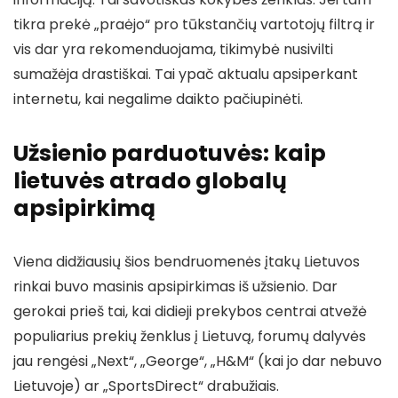
tikra prekė „praėjo“ pro tūkstančių vartotojų filtrą ir
vis dar yra rekomenduojama, tikimybė nusivilti
sumažėja drastiškai. Tai ypač aktualu apsiperkant
internetu, kai negalime daikto pačiupinėti.
Užsienio parduotuvės: kaip
lietuvės atrado globalų
apsipirkimą
Viena didžiausių šios bendruomenės įtakų Lietuvos
rinkai buvo masinis apsipirkimas iš užsienio. Dar
gerokai prieš tai, kai didieji prekybos centrai atvežė
populiarius prekių ženklus į Lietuvą, forumų dalyvės
jau rengėsi „Next“, „George“, „H&M“ (kai jo dar nebuvo
Lietuvoje) ar „SportsDirect“ drabužiais.