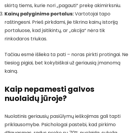
skirtą tiems, kurie nori „pagauti“ prekę akimirksniu.
Kainų palyginimo portalus:
Vartotojai tapo
raštingesni. Prieš pirkdami, jie tikrina kainų istoriją
portaluose, kad įsitikintų, ar „akcija“ nėra tik
rinkodaros triukas.
Tačiau esmė išlieka ta pati – noras pirkti protingai. Ne
tiesiog pigiai, bet kokybiškai už geriausią įmanomą
kainą.
Kaip nepamesti galvos
nuolaidų jūroje?
Nuolatinis geriausių pasiūlymų ieškojimas gali tapti
priklausomybe. Psichologai pastebi, kad pirkimo
džiaugsmas, radus prekę su 70% nuolaida, sukelia