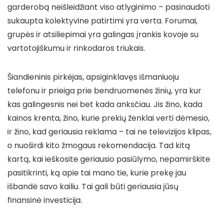
garderobą neišleidžiant viso atlyginimo – pasinaudoti
sukaupta kolektyvine patirtimi yra verta. Forumai,
grupės ir atsiliepimai yra galingas įrankis kovoje su
vartotojiškumu ir rinkodaros triukais.
Šiandieninis pirkėjas, apsiginklavęs išmaniuoju
telefonu ir prieiga prie bendruomenės žinių, yra kur
kas galingesnis nei bet kada anksčiau. Jis žino, kada
kainos krenta, žino, kurie prekių ženklai verti dėmesio,
ir žino, kad geriausia reklama – tai ne televizijos klipas,
o nuoširdi kito žmogaus rekomendacija. Tad kitą
kartą, kai ieškosite geriausio pasiūlymo, nepamirškite
pasitikrinti, ką apie tai mano tie, kurie prekę jau
išbandė savo kailiu. Tai gali būti geriausia jūsų
finansinė investicija.