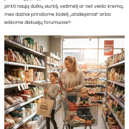
pirkti naują dulkių siurblį, vežimėlį ar net veido kremą,
mes dažnai prirašome žodelį „atsiliepimai“ arba
ieškome diskusijų forumuose?