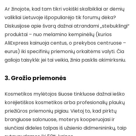
Ar žinojote, kad tam tikri vokiški skalbikliai ar dėmių
valikliai Lietuvoje išpopuliarėjo tik forumų dėka?
Diskusijose apie švarą dažnai atrandami „stebuklingi“
produktai – nuo melamino kempinėlių (kurios
AliExpress kainuoja centus, o prekybos centruose –
eurus) iki specifinių priemonių orkaitėms valyti. Čia
galioja taisyklė: jei tai veikia, žinia pasklis akimirksniu.
3. Grožio priemonės
Kosmetikos mylėtojos šiuose tinkluose dažnai ieško
korėjietiškos kosmetikos arba profesionalių plaukų
priežiūros priemonių pigiau. Vietoj to, kad pirktų
brangiuose salonuose, moterys kooperuojasi ir
siunčiasi dideles talpas iš užsienio didmenininkų, taip