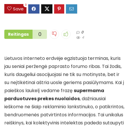
0
Save
0
0
Reitingas
4
Lietuvos interneto erdvėje egzistuoja terminas, kuris
jau seniai peržengė paprasto forumo ribas. Tai žodis,
kuris daugeliui asocijuojasi ne tik su motinyste, bet ir
su neįtikėtinai aštria uosle geriems pasiūlymams. Kai į
paieškos laukelį vedame frazę
supermama
parduotuves prekes nuolaidos
, dažniausiai
ieškome ne šiaip reklaminio lankstinuko, o patikrintos,
bendruomenės patvirtintos informacijos. Tai unikalus
reiškinys, kai kolektyvinis intelektas padeda sutaupyti