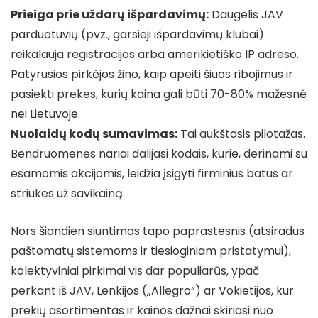
Prieiga prie uždarų išpardavimų:
Daugelis JAV
parduotuvių (pvz., garsieji išpardavimų klubai)
reikalauja registracijos arba amerikietiško IP adreso.
Patyrusios pirkėjos žino, kaip apeiti šiuos ribojimus ir
pasiekti prekes, kurių kaina gali būti 70-80% mažesnė
nei Lietuvoje.
Nuolaidų kodų sumavimas:
Tai aukštasis pilotažas.
Bendruomenės nariai dalijasi kodais, kurie, derinami su
esamomis akcijomis, leidžia įsigyti firminius batus ar
striukes už savikainą.
Nors šiandien siuntimas tapo paprastesnis (atsiradus
paštomatų sistemoms ir tiesioginiam pristatymui),
kolektyviniai pirkimai vis dar populiarūs, ypač
perkant iš JAV, Lenkijos („Allegro“) ar Vokietijos, kur
prekių asortimentas ir kainos dažnai skiriasi nuo