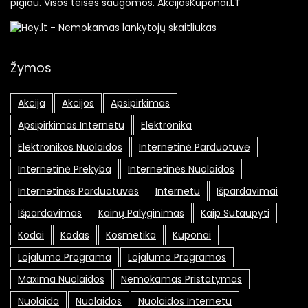
pigiau. Visos teisės saugomos. AkcijosKuponai.LT
Žymos
Akcija
Akcijos
Apsipirkimas
Apsipirkimas Internetu
Elektronika
Elektronikos Nuolaidos
Internetinė Parduotuvė
Internetinė Prekyba
Internetinės Nuolaidos
Internetinės Parduotuvės
Internetu
Išpardavimai
Išpardavimas
Kainų Palyginimas
Kaip Sutaupyti
Kodai
Kodas
Kosmetika
Kuponai
Lojalumo Programa
Lojalumo Programos
Maxima Nuolaidos
Nemokamas Pristatymas
Nuolaida
Nuolaidos
Nuolaidos Internetu