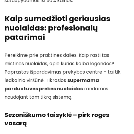
sutaupydamos iki 50% kainos.
Kaip sumedžioti geriausias
nuolaidas: profesionalų
patarimai
Pereikime prie praktinės dalies. Kaip rasti tas
mistines nuolaidas, apie kurias kalba legendos?
Paprastas išpardavimas prekybos centre – tai tik
ledkalnio viršūnė. Tikrosios
supermama
parduotuves prekes nuolaidos
randamos
naudojant tam tikrą sistemą.
Sezoniškumo taisyklė – pirk roges
vasarą