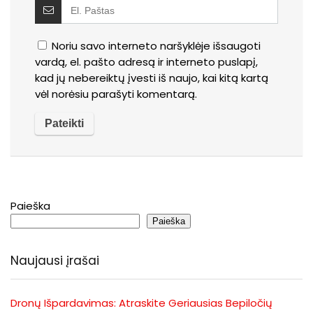
Noriu savo interneto naršyklėje išsaugoti
vardą, el. pašto adresą ir interneto puslapį,
kad jų nebereiktų įvesti iš naujo, kai kitą kartą
vėl norėsiu parašyti komentarą.
Paieška
Paieška
Naujausi įrašai
Dronų Išpardavimas: Atraskite Geriausias Bepiločių