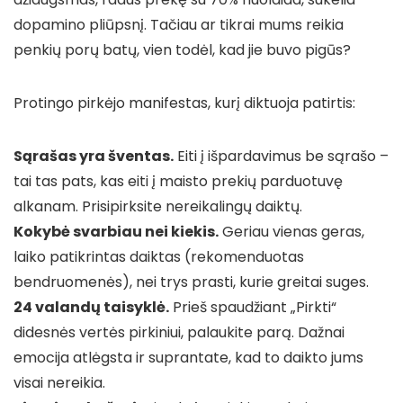
dopamino pliūpsnį. Tačiau ar tikrai mums reikia
penkių porų batų, vien todėl, kad jie buvo pigūs?
Protingo pirkėjo manifestas, kurį diktuoja patirtis:
Sąrašas yra šventas.
Eiti į išpardavimus be sąrašo –
tai tas pats, kas eiti į maisto prekių parduotuvę
alkanam. Prisipirksite nereikalingų daiktų.
Kokybė svarbiau nei kiekis.
Geriau vienas geras,
laiko patikrintas daiktas (rekomenduotas
bendruomenės), nei trys prasti, kurie greitai suges.
24 valandų taisyklė.
Prieš spaudžiant „Pirkti“
didesnės vertės pirkiniui, palaukite parą. Dažnai
emocija atlėgsta ir suprantate, kad to daikto jums
visai nereikia.