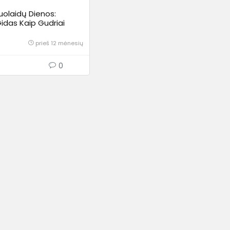
uolaidų Dienos:
idas Kaip Gudriai
 Nepasiklysti
uose
prieš 12 mėnesių
0