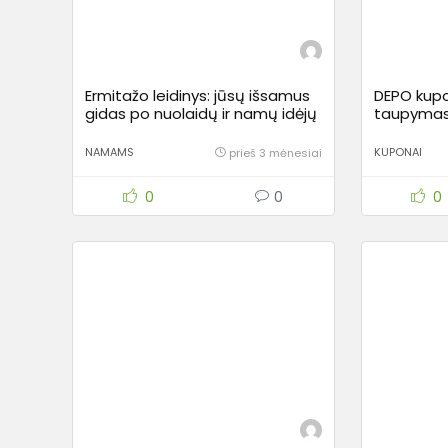
Ermitažo leidinys: jūsų išsamus
DEPO kupo
gidas po nuolaidų ir namų idėjų
taupymas:
pasaulį
namų re
NAMAMS
KUPONAI
prieš 3 mėnesiai
0
0
0