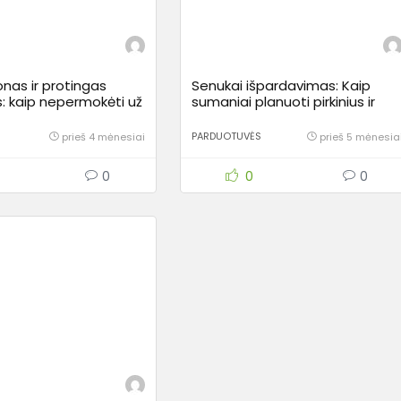
nas ir protingas
Senukai išpardavimas: Kaip
 kaip nepermokėti už
sumaniai planuoti pirkinius ir
montą?
sutaupyti tūkstančius?
PARDUOTUVĖS
prieš 4 mėnesiai
prieš 5 mėnesia
0
0
0