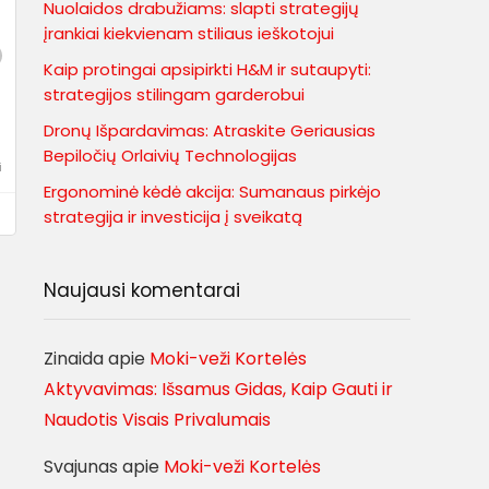
Nuolaidos drabužiams: slapti strategijų
įrankiai kiekvienam stiliaus ieškotojui
Kaip protingai apsipirkti H&M ir sutaupyti:
strategijos stilingam garderobui
Dronų Išpardavimas: Atraskite Geriausias
Bepiločių Orlaivių Technologijas
i
Ergonominė kėdė akcija: Sumanaus pirkėjo
strategija ir investicija į sveikatą
Naujausi komentarai
Zinaida
apie
Moki-veži Kortelės
Aktyvavimas: Išsamus Gidas, Kaip Gauti ir
Naudotis Visais Privalumais
Svajunas
apie
Moki-veži Kortelės