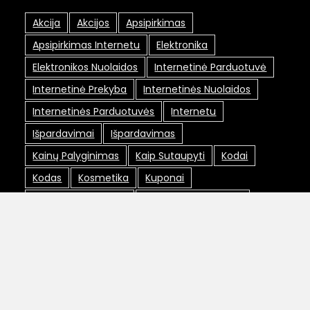
Akcija
Akcijos
Apsipirkimas
Apsipirkimas Internetu
Elektronika
Elektronikos Nuolaidos
Internetinė Parduotuvė
Internetinė Prekyba
Internetinės Nuolaidos
Internetinės Parduotuvės
Internetu
Išpardavimai
Išpardavimas
Kainų Palyginimas
Kaip Sutaupyti
Kodai
Kodas
Kosmetika
Kuponai
Lojalumo Programa
Lojalumo Programos
Maxima Nuolaidos
Nemokamas Pristatymas
Nuolaida
Nuolaidos
Nuolaidos Internetu
Nuolaidos Kodai
Nuolaidos Kodas
Nuolaidų Kodai
Nuolaidų Kortelė