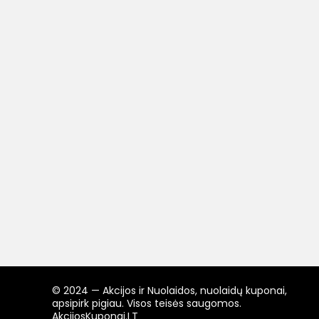
© 2024 — Akcijos ir Nuolaidos, nuolaidų kuponai,
apsipirk pigiau. Visos teisės saugomos.
AkcijosKuponai.LT