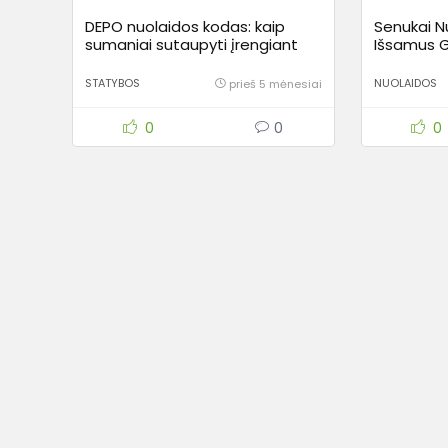
DEPO nuolaidos kodas: kaip
Senukai N
sumaniai sutaupyti įrengiant
Išsamus G
svajonių namus?
Taupyti ir
Pasiūlym
STATYBOS
NUOLAIDOS
prieš 5 mėnesiai
0
0
0