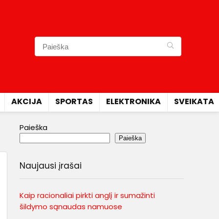
AKCIJA
SPORTAS
ELEKTRONIKA
SVEIKATA
Paieška
Paieška
Naujausi įrašai
Kaip racionaliai pirkti anglį ir sumažinti
šildymo sąnaudas namuose