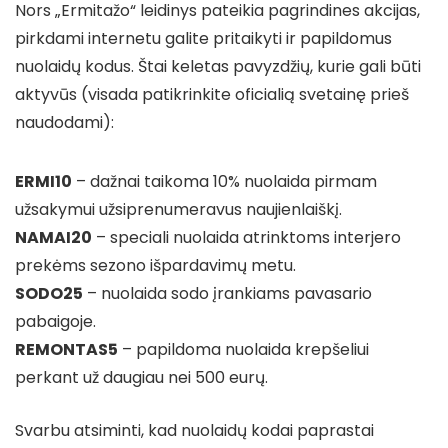
Nors „Ermitažo“ leidinys pateikia pagrindines akcijas,
pirkdami internetu galite pritaikyti ir papildomus
nuolaidų kodus. Štai keletas pavyzdžių, kurie gali būti
aktyvūs (visada patikrinkite oficialią svetainę prieš
naudodami):
ERMI10
– dažnai taikoma 10% nuolaida pirmam
užsakymui užsiprenumeravus naujienlaiškį.
NAMAI20
– speciali nuolaida atrinktoms interjero
prekėms sezono išpardavimų metu.
SODO25
– nuolaida sodo įrankiams pavasario
pabaigoje.
REMONTAS5
– papildoma nuolaida krepšeliui
perkant už daugiau nei 500 eurų.
Svarbu atsiminti, kad nuolaidų kodai paprastai