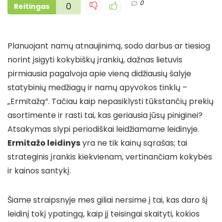
0
0
Reitingas
Planuojant namų atnaujinimą, sodo darbus ar tiesiog
norint įsigyti kokybiškų įrankių, dažnas lietuvis
pirmiausia pagalvoja apie vieną didžiausių šalyje
statybinių medžiagų ir namų apyvokos tinklų –
„Ermitažą“. Tačiau kaip nepasiklysti tūkstančių prekių
asortimente ir rasti tai, kas geriausia jūsų piniginei?
Atsakymas slypi periodiškai leidžiamame leidinyje.
Ermitažo leidinys
yra ne tik kainų sąrašas; tai
strateginis įrankis kiekvienam, vertinančiam kokybės
ir kainos santykį.
Šiame straipsnyje mes giliai nersime į tai, kas daro šį
leidinį tokį ypatingą, kaip jį teisingai skaityti, kokios