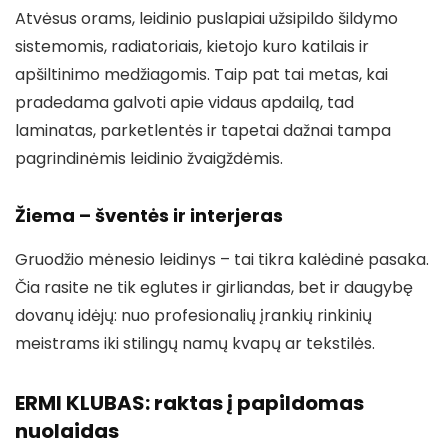
Atvėsus orams, leidinio puslapiai užsipildo šildymo
sistemomis, radiatoriais, kietojo kuro katilais ir
apšiltinimo medžiagomis. Taip pat tai metas, kai
pradedama galvoti apie vidaus apdailą, tad
laminatas, parketlentės ir tapetai dažnai tampa
pagrindinėmis leidinio žvaigždėmis.
Žiema – šventės ir interjeras
Gruodžio mėnesio leidinys – tai tikra kalėdinė pasaka.
Čia rasite ne tik eglutes ir girliandas, bet ir daugybę
dovanų idėjų: nuo profesionalių įrankių rinkinių
meistrams iki stilingų namų kvapų ar tekstilės.
ERMI KLUBAS: raktas į papildomas
nuolaidas