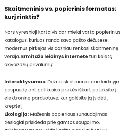
Skaitmeninis vs. popierinis formatas:
kurį rinktis?
Nors vyresnioji karta vis dar mielai varto popierinius
katalogus, kuriuos randa savo pašto dėžutėse,
modernus pirkėjas vis dažniau renkasi skaitmeninę
versiją.
Ermitažo leidinys internete
turi keletą
akivaizdžių privalumų:
Interaktyvumas:
Dažnai skaitmeniniame leidinyje
paspaudę ant patikusios prekės iškart pateksite į
elektroninę parduotuvę, kur galėsite ją įsidėti į
krepšelį.
Ekologija:
Mažesnis popieriaus sunaudojimas
tiesiogiai prisideda prie gamtos saugojimo.