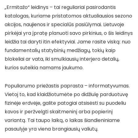
„Ermitažo“ leidinys – tai reguliariai pasirodantis
katalogas, kuriame pristatomos aktualiausios sezono
akcijos, naujienos ir specialūs pasiūlymai. Lietuvoje
pirkėjai yra įpratę planuoti savo pirkinius, o šis leidinys
leidžia tai daryti itin efektyviai. Jame rasite viską: nuo
fundamentalių statybinių medžiagų, tokių kaip
blokeliai ar vata, iki smulkiausių interjero detalių,
kurios suteikia namams jaukumo.
Populiarumo priežastis paprasta – informatyvumas.
Vietoj to, kad klaidžiotumėte po didžiulę parduotuvę
fizinėje erdvėje, galite patogiai atsisėsti su puodeliu
kavos ir peržvelgti skaitmeninį arba popierinį
variantą. Tai taupo laiką, o laikas šiandieniniame
pasaulyje yra viena brangiausių valiutų.