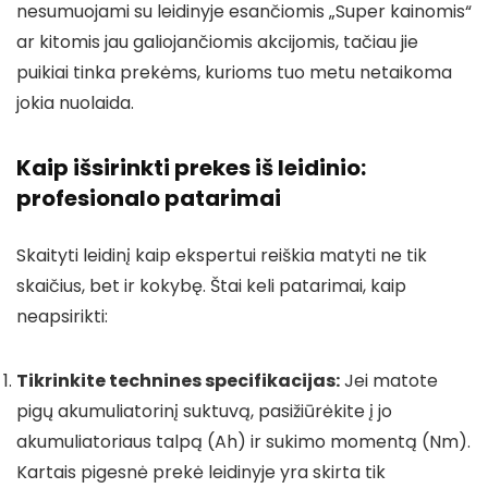
nesumuojami su leidinyje esančiomis „Super kainomis“
ar kitomis jau galiojančiomis akcijomis, tačiau jie
puikiai tinka prekėms, kurioms tuo metu netaikoma
jokia nuolaida.
Kaip išsirinkti prekes iš leidinio:
profesionalo patarimai
Skaityti leidinį kaip ekspertui reiškia matyti ne tik
skaičius, bet ir kokybę. Štai keli patarimai, kaip
neapsirikti:
Tikrinkite technines specifikacijas:
Jei matote
pigų akumuliatorinį suktuvą, pasižiūrėkite į jo
akumuliatoriaus talpą (Ah) ir sukimo momentą (Nm).
Kartais pigesnė prekė leidinyje yra skirta tik