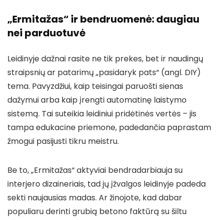
„Ermitažas“ ir bendruomenė: daugiau
nei parduotuvė
Leidinyje dažnai rasite ne tik prekes, bet ir naudingų
straipsnių ar patarimų „pasidaryk pats“ (angl. DIY)
tema. Pavyzdžiui, kaip teisingai paruošti sienas
dažymui arba kaip įrengti automatinę laistymo
sistemą. Tai suteikia leidiniui pridėtinės vertės – jis
tampa edukacine priemone, padedančia paprastam
žmogui pasijusti tikru meistru.
Be to, „Ermitažas“ aktyviai bendradarbiauja su
interjero dizaineriais, tad jų įžvalgos leidinyje padeda
sekti naujausias madas. Ar žinojote, kad dabar
populiaru derinti grubią betono faktūrą su šiltu