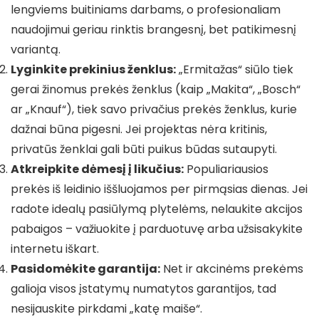
lengviems buitiniams darbams, o profesionaliam
naudojimui geriau rinktis brangesnį, bet patikimesnį
variantą.
Lyginkite prekinius ženklus:
„Ermitažas“ siūlo tiek
gerai žinomus prekės ženklus (kaip „Makita“, „Bosch“
ar „Knauf“), tiek savo privačius prekės ženklus, kurie
dažnai būna pigesni. Jei projektas nėra kritinis,
privatūs ženklai gali būti puikus būdas sutaupyti.
Atkreipkite dėmesį į likučius:
Populiariausios
prekės iš leidinio iššluojamos per pirmąsias dienas. Jei
radote idealų pasiūlymą plytelėms, nelaukite akcijos
pabaigos – važiuokite į parduotuvę arba užsisakykite
internetu iškart.
Pasidomėkite garantija:
Net ir akcinėms prekėms
galioja visos įstatymų numatytos garantijos, tad
nesijauskite pirkdami „katę maiše“.