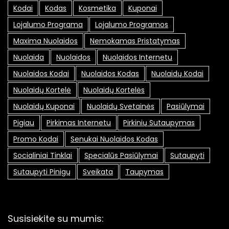
Kodai
Kodas
Kosmetika
Kuponai
Lojalumo Programa
Lojalumo Programos
Maxima Nuolaidos
Nemokamas Pristatymas
Nuolaida
Nuolaidos
Nuolaidos Internetu
Nuolaidos Kodai
Nuolaidos Kodas
Nuolaidų Kodai
Nuolaidų Kortelė
Nuolaidų Kortelės
Nuolaidų Kuponai
Nuolaidų Svetainės
Pasiūlymai
Pigiau
Pirkimas Internetu
Pirkinių Sutaupymas
Promo Kodai
Senukai Nuolaidos Kodas
Socialiniai Tinklai
Specialūs Pasiūlymai
Sutaupyti
Sutaupyti Pinigų
Sveikata
Taupymas
Susisiekite su mumis: