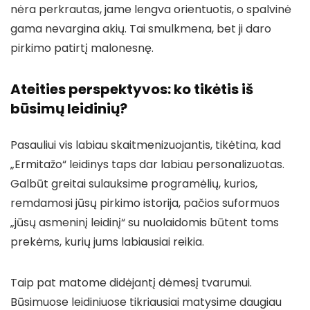
nėra perkrautas, jame lengva orientuotis, o spalvinė
gama nevargina akių. Tai smulkmena, bet ji daro
pirkimo patirtį malonesnę.
Ateities perspektyvos: ko tikėtis iš
būsimų leidinių?
Pasauliui vis labiau skaitmenizuojantis, tikėtina, kad
„Ermitažo“ leidinys taps dar labiau personalizuotas.
Galbūt greitai sulauksime programėlių, kurios,
remdamosi jūsų pirkimo istorija, pačios suformuos
„jūsų asmeninį leidinį“ su nuolaidomis būtent toms
prekėms, kurių jums labiausiai reikia.
Taip pat matome didėjantį dėmesį tvarumui.
Būsimuose leidiniuose tikriausiai matysime daugiau