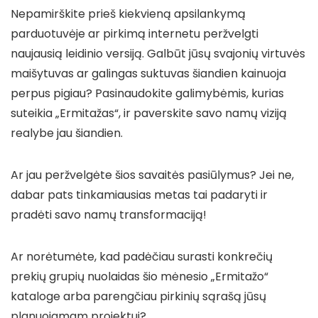
Nepamirškite prieš kiekvieną apsilankymą
parduotuvėje ar pirkimą internetu peržvelgti
naujausią leidinio versiją. Galbūt jūsų svajonių virtuvės
maišytuvas ar galingas suktuvas šiandien kainuoja
perpus pigiau? Pasinaudokite galimybėmis, kurias
suteikia „Ermitažas“, ir paverskite savo namų viziją
realybe jau šiandien.
Ar jau peržvelgėte šios savaitės pasiūlymus? Jei ne,
dabar pats tinkamiausias metas tai padaryti ir
pradėti savo namų transformaciją!
Ar norėtumėte, kad padėčiau surasti konkrečių
prekių grupių nuolaidas šio mėnesio „Ermitažo“
kataloge arba parengčiau pirkinių sąrašą jūsų
planuojamam projektui?