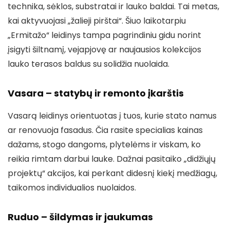
technika, sėklos, substratai ir lauko baldai. Tai metas,
kai aktyvuojasi „žalieji pirštai“. Šiuo laikotarpiu
„Ermitažo“ leidinys tampa pagrindiniu gidu norint
įsigyti šiltnamį, vejapjovę ar naujausios kolekcijos
lauko terasos baldus su solidžia nuolaida.
Vasara – statybų ir remonto įkarštis
Vasarą leidinys orientuotas į tuos, kurie stato namus
ar renovuoja fasadus. Čia rasite specialias kainas
dažams, stogo dangoms, plytelėms ir viskam, ko
reikia rimtam darbui lauke. Dažnai pasitaiko „didžiųjų
projektų“ akcijos, kai perkant didesnį kiekį medžiagų,
taikomos individualios nuolaidos.
Ruduo – šildymas ir jaukumas