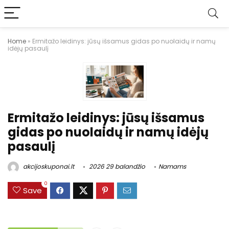
Home
»
Ermitažo leidinys: jūsų išsamus gidas po nuolaidų ir namų
idėjų pasaulį
Ermitažo leidinys: jūsų išsamus
gidas po nuolaidų ir namų idėjų
pasaulį
akcijoskuponai.lt
2026 29 balandžio
Namams
0
Save