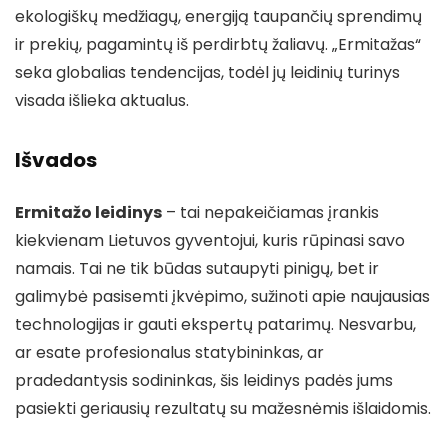
ekologiškų medžiagų, energiją taupančių sprendimų
ir prekių, pagamintų iš perdirbtų žaliavų. „Ermitažas“
seka globalias tendencijas, todėl jų leidinių turinys
visada išlieka aktualus.
Išvados
Ermitažo leidinys
– tai nepakeičiamas įrankis
kiekvienam Lietuvos gyventojui, kuris rūpinasi savo
namais. Tai ne tik būdas sutaupyti pinigų, bet ir
galimybė pasisemti įkvėpimo, sužinoti apie naujausias
technologijas ir gauti ekspertų patarimų. Nesvarbu,
ar esate profesionalus statybininkas, ar
pradedantysis sodininkas, šis leidinys padės jums
pasiekti geriausių rezultatų su mažesnėmis išlaidomis.