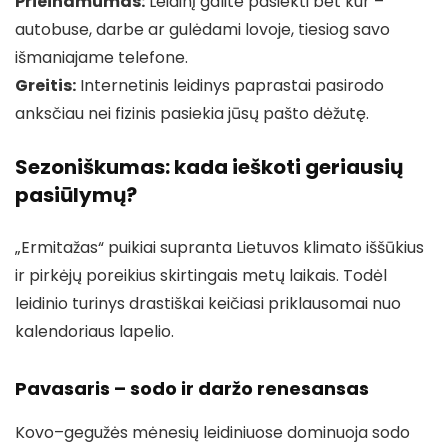
Prieinamumas:
Leidinį galite pasiekti bet kur –
autobuse, darbe ar gulėdami lovoje, tiesiog savo
išmaniajame telefone.
Greitis:
Internetinis leidinys paprastai pasirodo
anksčiau nei fizinis pasiekia jūsų pašto dėžutę.
Sezoniškumas: kada ieškoti geriausių
pasiūlymų?
„Ermitažas“ puikiai supranta Lietuvos klimato iššūkius
ir pirkėjų poreikius skirtingais metų laikais. Todėl
leidinio turinys drastiškai keičiasi priklausomai nuo
kalendoriaus lapelio.
Pavasaris – sodo ir daržo renesansas
Kovo–gegužės mėnesių leidiniuose dominuoja sodo