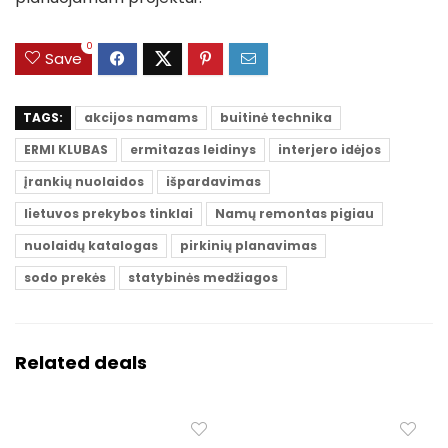
0
Save
TAGS:
akcijos namams
buitinė technika
ERMI KLUBAS
ermitazas leidinys
interjero idėjos
įrankių nuolaidos
išpardavimas
lietuvos prekybos tinklai
Namų remontas pigiau
nuolaidų katalogas
pirkinių planavimas
sodo prekės
statybinės medžiagos
Related deals