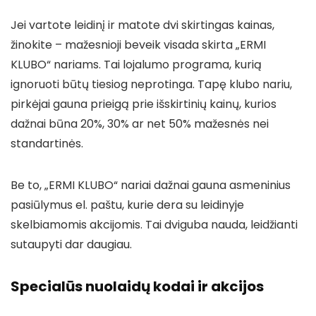
Jei vartote leidinį ir matote dvi skirtingas kainas,
žinokite – mažesnioji beveik visada skirta „ERMI
KLUBO“ nariams. Tai lojalumo programa, kurią
ignoruoti būtų tiesiog neprotinga. Tapę klubo nariu,
pirkėjai gauna prieigą prie išskirtinių kainų, kurios
dažnai būna 20%, 30% ar net 50% mažesnės nei
standartinės.
Be to, „ERMI KLUBO“ nariai dažnai gauna asmeninius
pasiūlymus el. paštu, kurie dera su leidinyje
skelbiamomis akcijomis. Tai dviguba nauda, leidžianti
sutaupyti dar daugiau.
Specialūs nuolaidų kodai ir akcijos