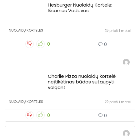
Hesburger Nuolaidų Kortelė:
Išsamus Vadovas
NUOLAIDŲ KORTELĖS
prieš 1 metai
0
0
Charlie Pizza nuolaidų kortelė:
neįtikėtinas būdas sutaupyti
valgant
NUOLAIDŲ KORTELĖS
prieš 1 metai
0
0