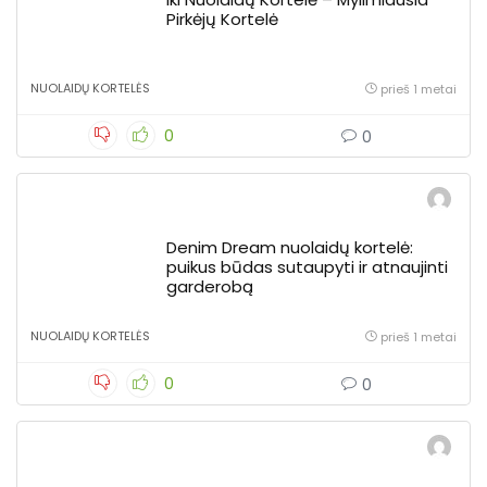
Pirkėjų Kortelė
NUOLAIDŲ KORTELĖS
prieš 1 metai
0
0
Denim Dream nuolaidų kortelė:
puikus būdas sutaupyti ir atnaujinti
garderobą
NUOLAIDŲ KORTELĖS
prieš 1 metai
0
0