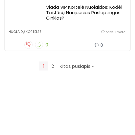
Viada VIP Kortelė Nuolaidos: Kodėl
Tai Jūsų Naujausias Paslaptingas
Ginklas?
NUOLAIDŲ KORTELĖS
prieš 1 metai
0
0
1
2
Kitas puslapis »