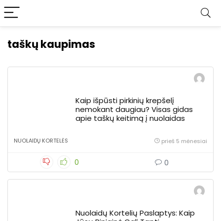
taškų kaupimas
Kaip išpūsti pirkinių krepšelį
nemokant daugiau? Visas gidas
apie taškų keitimą į nuolaidas
NUOLAIDŲ KORTELĖS
prieš 5 mėnesiai
0
0
Nuolaidų Kortelių Paslaptys: Kaip