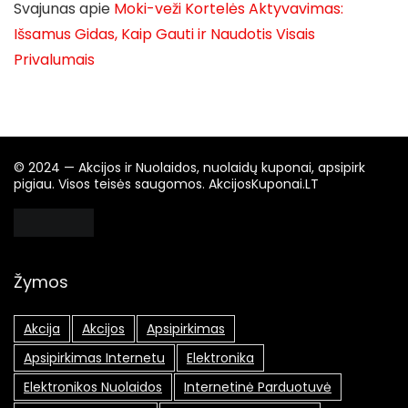
Svajunas
apie
Moki-veži Kortelės Aktyvavimas:
Išsamus Gidas, Kaip Gauti ir Naudotis Visais
Privalumais
© 2024 — Akcijos ir Nuolaidos, nuolaidų kuponai, apsipirk
pigiau. Visos teisės saugomos. AkcijosKuponai.LT
Žymos
Akcija
Akcijos
Apsipirkimas
Apsipirkimas Internetu
Elektronika
Elektronikos Nuolaidos
Internetinė Parduotuvė