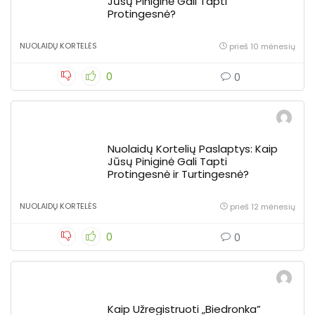
Jūsų Piniginė Gali Tapti
Protingesnė?
NUOLAIDŲ KORTELĖS
prieš 10 mėnesių
0
0
Nuolaidų Kortelių Paslaptys: Kaip
Jūsų Piniginė Gali Tapti
Protingesnė ir Turtingesnė?
NUOLAIDŲ KORTELĖS
prieš 12 mėnesių
0
0
Kaip Užregistruoti „Biedronka”