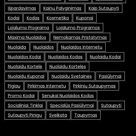
Išpardavimas
Kainų Palyginimas
Kaip Sutaupyti
Kodai
Kodas
Kosmetika
Kuponai
Lojalumo Programa
Lojalumo Programos
Maxima Nuolaidos
Nemokamas Pristatymas
Nuolaida
Nuolaidos
Nuolaidos Internetu
Nuolaidos Kodai
Nuolaidos Kodas
Nuolaidų Kodai
Nuolaidų Kortelė
Nuolaidų Kortelės
Nuolaidų Kuponai
Nuolaidų Svetainės
Pasiūlymai
Pigiau
Pirkimas Internetu
Pirkinių Sutaupymas
Promo Kodai
Senukai Nuolaidos Kodas
Socialiniai Tinklai
Specialūs Pasiūlymai
Sutaupyti
Sutaupyti Pinigų
Sveikata
Taupymas