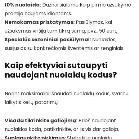
10% nuolaida:
Dažnai siūloma kaip pirmo užsakymo
premija naujiems klientams.
Nemokamas pristatymas:
Pasiūlymas, kai
užsakymas viršija tam tikrą sumą, pvz., 50 eurų.
Specialūs sezoniniai pasiūlymai:
Nuolaidos,
susijusios su konkrečiomis šventėmis ar renginiais.
Kaip efektyviai sutaupyti
naudojant nuolaidų kodus?
Norint maksimaliai išnaudoti nuolaidų kodus, svarbu
laikytis kelių patarimų:
Visada tikrinkite galiojimą:
Prieš naudojant
nuolaidos kodą, patikrinkite, ar jis vis dar galioja.
Suplanuokite pirkimus:
Stebėkite nuolaidų