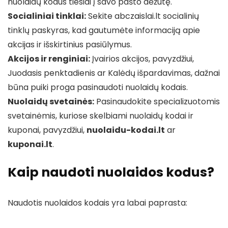
nuolaidų kodus tiesiai į savo pašto dėžutę.
Socialiniai tinklai:
Sekite abczaislai.lt socialinių
tinklų paskyras, kad gautumėte informaciją apie
akcijas ir išskirtinius pasiūlymus.
Akcijos ir renginiai:
Įvairios akcijos, pavyzdžiui,
Juodasis penktadienis ar Kalėdų išpardavimas, dažnai
būna puiki proga pasinaudoti nuolaidų kodais.
Nuolaidų svetainės:
Pasinaudokite specializuotomis
svetainėmis, kuriose skelbiami nuolaidų kodai ir
kuponai, pavyzdžiui,
nuolaidu-kodai.lt
ar
kuponai.lt
.
Kaip naudoti nuolaidos kodus?
Naudotis nuolaidos kodais yra labai paprasta: