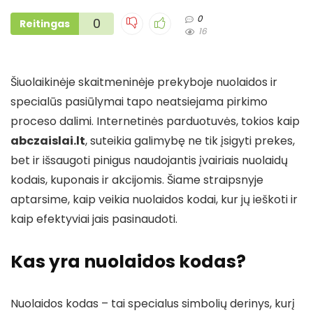
0
0
Reitingas
16
Šiuolaikinėje skaitmeninėje prekyboje nuolaidos ir
specialūs pasiūlymai tapo neatsiejama pirkimo
proceso dalimi. Internetinės parduotuvės, tokios kaip
abczaislai.lt
, suteikia galimybę ne tik įsigyti prekes,
bet ir išsaugoti pinigus naudojantis įvairiais nuolaidų
kodais, kuponais ir akcijomis. Šiame straipsnyje
aptarsime, kaip veikia nuolaidos kodai, kur jų ieškoti ir
kaip efektyviai jais pasinaudoti.
Kas yra nuolaidos kodas?
Nuolaidos kodas – tai specialus simbolių derinys, kurį