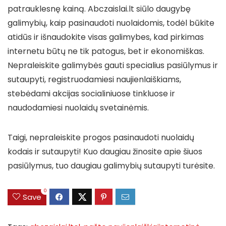
patrauklesnę kainą. Abczaislai.lt siūlo daugybę
galimybių, kaip pasinaudoti nuolaidomis, todėl būkite
atidūs ir išnaudokite visas galimybes, kad pirkimas
internetu būtų ne tik patogus, bet ir ekonomiškas.
Nepraleiskite galimybės gauti specialius pasiūlymus ir
sutaupyti, registruodamiesi naujienlaiškiams,
stebėdami akcijas socialiniuose tinkluose ir
naudodamiesi nuolaidų svetainėmis.
Taigi, nepraleiskite progos pasinaudoti nuolaidų
kodais ir sutaupyti! Kuo daugiau žinosite apie šiuos
pasiūlymus, tuo daugiau galimybių sutaupyti turėsite.
0
Save