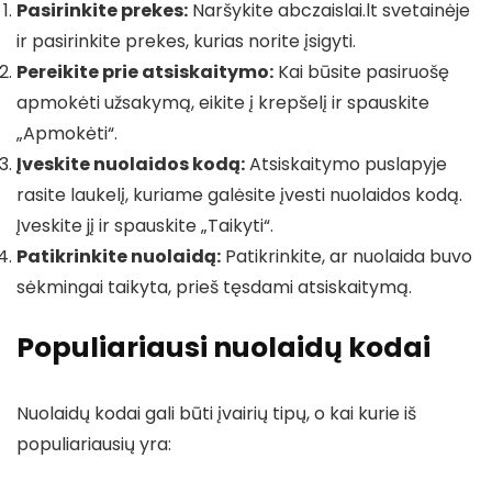
Pasirinkite prekes:
Naršykite abczaislai.lt svetainėje
ir pasirinkite prekes, kurias norite įsigyti.
Pereikite prie atsiskaitymo:
Kai būsite pasiruošę
apmokėti užsakymą, eikite į krepšelį ir spauskite
„Apmokėti“.
Įveskite nuolaidos kodą:
Atsiskaitymo puslapyje
rasite laukelį, kuriame galėsite įvesti nuolaidos kodą.
Įveskite jį ir spauskite „Taikyti“.
Patikrinkite nuolaidą:
Patikrinkite, ar nuolaida buvo
sėkmingai taikyta, prieš tęsdami atsiskaitymą.
Populiariausi nuolaidų kodai
Nuolaidų kodai gali būti įvairių tipų, o kai kurie iš
populiariausių yra: