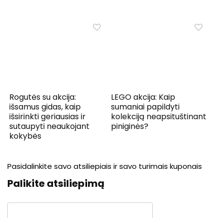
Rogutės su akcija:
LEGO akcija: Kaip
išsamus gidas, kaip
sumaniai papildyti
išsirinkti geriausias ir
kolekciją neapsituštinant
sutaupyti neaukojant
piniginės?
kokybės
Pasidalinkite savo atsiliepiais ir savo turimais kuponais
Palikite atsiliepimą