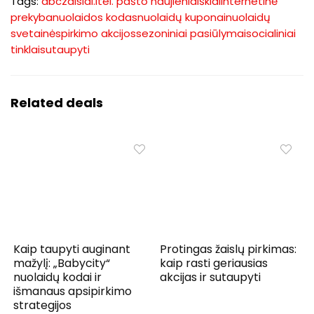
Tags:
abczaislai.lt
el. pašto naujienlaiškiai
internetinė
prekyba
nuolaidos kodas
nuolaidų kuponai
nuolaidų
svetainės
pirkimo akcijos
sezoniniai pasiūlymai
socialiniai
tinklai
sutaupyti
Related deals
Kaip taupyti auginant
Protingas žaislų pirkimas:
mažylį: „Babycity“
kaip rasti geriausias
nuolaidų kodai ir
akcijas ir sutaupyti
išmanaus apsipirkimo
strategijos