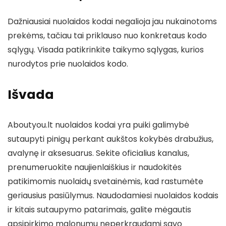
Dažniausiai nuolaidos kodai negalioja jau nukainotoms
prekėms, tačiau tai priklauso nuo konkretaus kodo
sąlygų. Visada patikrinkite taikymo sąlygas, kurios
nurodytos prie nuolaidos kodo.
Išvada
Aboutyou.lt nuolaidos kodai yra puiki galimybė
sutaupyti pinigų perkant aukštos kokybės drabužius,
avalynę ir aksesuarus. Sekite oficialius kanalus,
prenumeruokite naujienlaiškius ir naudokitės
patikimomis nuolaidų svetainėmis, kad rastumėte
geriausius pasiūlymus. Naudodamiesi nuolaidos kodais
ir kitais sutaupymo patarimais, galite mėgautis
apsipirkimo malonumu neperkraudami savo