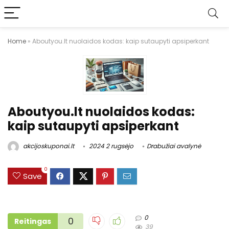
Home
»
Aboutyou.lt nuolaidos kodas: kaip sutaupyti apsiperkant
Aboutyou.lt nuolaidos kodas:
kaip sutaupyti apsiperkant
akcijoskuponai.lt
2024 2 rugsėjo
Drabužiai avalynė
0
Save
0
0
Reitingas
39