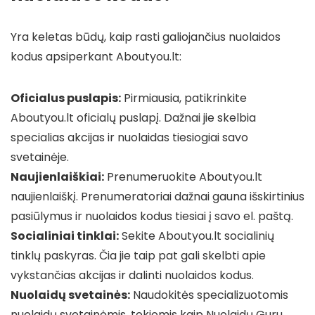
Yra keletas būdų, kaip rasti galiojančius nuolaidos
kodus apsiperkant Aboutyou.lt:
Oficialus puslapis:
Pirmiausia, patikrinkite
Aboutyou.lt oficialų puslapį. Dažnai jie skelbia
specialias akcijas ir nuolaidas tiesiogiai savo
svetainėje.
Naujienlaiškiai:
Prenumeruokite Aboutyou.lt
naujienlaiškį. Prenumeratoriai dažnai gauna išskirtinius
pasiūlymus ir nuolaidos kodus tiesiai į savo el. paštą.
Socialiniai tinklai:
Sekite Aboutyou.lt socialinių
tinklų paskyras. Čia jie taip pat gali skelbti apie
vykstančias akcijas ir dalinti nuolaidos kodus.
Nuolaidų svetainės:
Naudokitės specializuotomis
nuolaidų svetainėmis, tokiomis kaip Nuolaidų Guru,