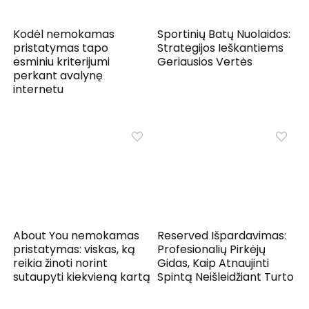
Kodėl nemokamas
Sportinių Batų Nuolaidos:
pristatymas tapo
Strategijos Ieškantiems
esminiu kriterijumi
Geriausios Vertės
perkant avalynę
internetu
About You nemokamas
Reserved Išpardavimas:
pristatymas: viskas, ką
Profesionalių Pirkėjų
reikia žinoti norint
Gidas, Kaip Atnaujinti
sutaupyti kiekvieną kartą
Spintą Neišleidžiant Turto