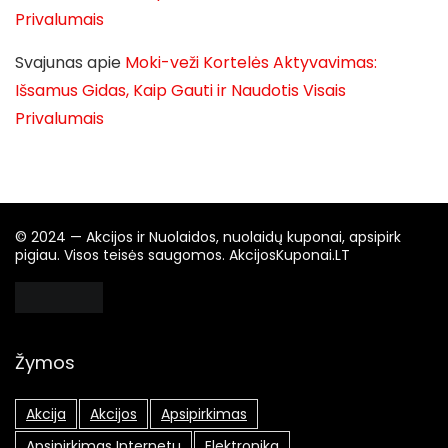
Privalumais
Svajunas
apie
Moki-veži Kortelės Aktyvavimas:
Išsamus Gidas, Kaip Gauti ir Naudotis Visais
Privalumais
© 2024 — Akcijos ir Nuolaidos, nuolaidų kuponai, apsipirk
pigiau. Visos teisės saugomos. AkcijosKuponai.LT
Žymos
Akcija
Akcijos
Apsipirkimas
Apsipirkimas Internetu
Elektronika