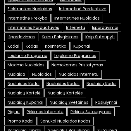
Elektronikos Nuolaidos
Internetinė Parduotuvė
Internetinė Prekyba
Internetinės Nuolaidos
Internetinės Parduotuvės
Internetu
Išpardavimai
Išpardavimas
Kainų Palyginimas
Kaip Sutaupyti
Kodai
Kodas
Kosmetika
Kuponai
Lojalumo Programa
Lojalumo Programos
Maxima Nuolaidos
Nemokamas Pristatymas
Nuolaida
Nuolaidos
Nuolaidos Internetu
Nuolaidos Kodai
Nuolaidos Kodas
Nuolaidų Kodai
Nuolaidų Kortelė
Nuolaidų Kortelės
Nuolaidų Kuponai
Nuolaidų Svetainės
Pasiūlymai
Pigiau
Pirkimas Internetu
Pirkinių Sutaupymas
Promo Kodai
Senukai Nuolaidos Kodas
Socialiniai Tinklai
Specialūs Pasiūlymai
Sutaupyti