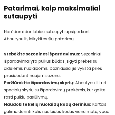
Patarimai, kaip maksimaliai
sutaupyti
Norėdami dar labiau sutaupyti apsiperkant
Aboutyou.lt, laikykitės šių patarimų:
Stebėkite sezonines išpardavimus:
Sezoniniai
išpardavimai yra puikus būdas įsigyti prekes su
didelėmis nuolaidomis. Dažniausiai jie vyksta prieš
prasidedant naujam sezonui.
Peržiūrėkite išpardavimų skyrių:
Aboutyou.lt turi
specialų skyrių su išpardavimų prekėmis, kur galite
rasti puikių pasiūlymų.
Naudokite kelių nuolaidų kodų derinius:
Kartais
galima derinti kelis nuolaidos kodus vienu metu, ypač