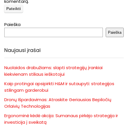
komentarą.
Paieška
Paieška
Naujausi įrašai
Nuolaidos drabužiams: slapti strategijų įrankiai
kiekvienam stiliaus ieškotojui
Kaip protingai apsipirkti H&M ir sutaupyti: strategijos
stilingam garderobui
Dronų Išpardavimas: Atraskite Geriausias Bepiločių
Orlaivių Technologijas
Ergonominė kėdė akcija: Sumanaus pirkėjo strategija ir
investicija į sveikatą