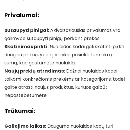
Privalumai:
Sutaupyti pinigai:
Akivaizdžiausias privalumas yra
galimybė sutaupyti pinigų perkant prekes.
Skatinimas pirkti:
Nuolaidos kodai gali skatinti pirkti
daugiau prekių, ypač jei reikia pasiekti tam tikrą
sumą, kad gautumėte nuolaidą.
Naujų prekių atradimas:
Dažnai nuolaidos kodai
taikomi konkrečioms prekėms ar kategorijoms, todėl
galite atrasti naujus produktus, kuriuos galbūt
nepastebėtumėte.
Trūkumai:
Galiojimo laikas:
Dauguma nuolaidos kodų turi