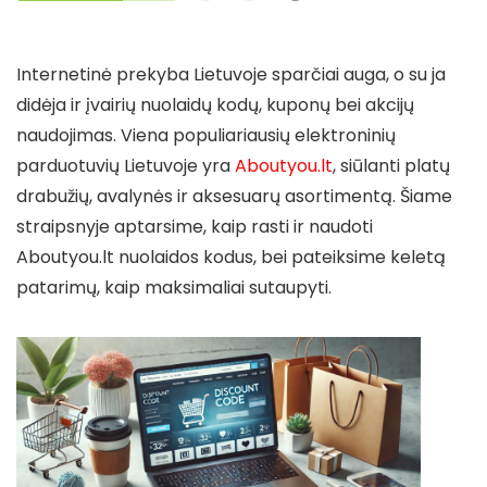
Internetinė prekyba Lietuvoje sparčiai auga, o su ja
didėja ir įvairių nuolaidų kodų, kuponų bei akcijų
naudojimas. Viena populiariausių elektroninių
parduotuvių Lietuvoje yra
Aboutyou.lt
, siūlanti platų
drabužių, avalynės ir aksesuarų asortimentą. Šiame
straipsnyje aptarsime, kaip rasti ir naudoti
Aboutyou.lt nuolaidos kodus, bei pateiksime keletą
patarimų, kaip maksimaliai sutaupyti.