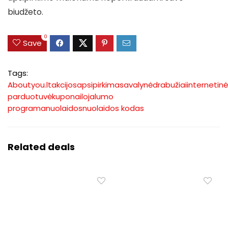
biudžeto.
0
Save
Tags:
Aboutyou.lt
akcijos
apsipirkimas
avalynė
drabužiai
internetinė
parduotuvė
kuponai
lojalumo
programa
nuolaidos
nuolaidos kodas
Related deals