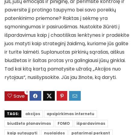
jus, jūsų emocijas ir piniginę, ar perimsite kontrolę ir
paversite jį protingo taupymo bei savo poreikių
patenkinimo priemone? Raktas į sėkmę yra
sąmoningumas ir pasiruošimas. Nustokite žiūrėti į
išpardavimus kaip į chaotiškas lenktynes ir pradėkite
juos matyti kaip strateginį žaidimą, kuriame jūs galite
ir turite laimėti. Suplanuotas pirkinių sąrašas, aiškus
biudžetas ir šaltas protas yra galingiausi jūsų ginklai.
Tad kai kitą kartą pamatysite užrašą „Akcijos nuo
rytojaus“, nusišypsokite. Jūs jau žinote, ką daryti.
0
Save
TAGS:
akcijos
apsipirkimas internetu
biudžeto planavimas
FOMO
išpardavimas
kaip sutaupyti
nuolaidos
patarimai perkant