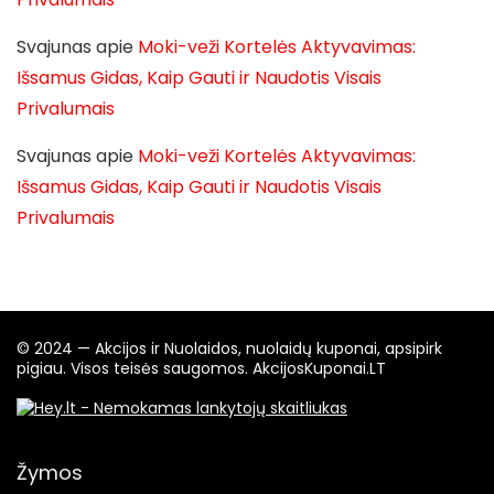
Svajunas
apie
Moki-veži Kortelės Aktyvavimas:
Išsamus Gidas, Kaip Gauti ir Naudotis Visais
Privalumais
Svajunas
apie
Moki-veži Kortelės Aktyvavimas:
Išsamus Gidas, Kaip Gauti ir Naudotis Visais
Privalumais
© 2024 — Akcijos ir Nuolaidos, nuolaidų kuponai, apsipirk
pigiau. Visos teisės saugomos. AkcijosKuponai.LT
Žymos