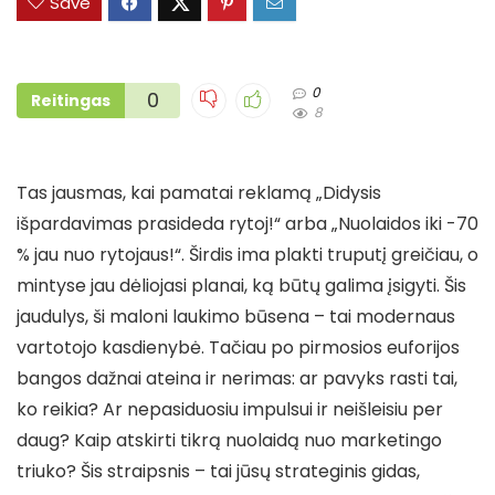
Save
0
0
Reitingas
8
Tas jausmas, kai pamatai reklamą „Didysis
išpardavimas prasideda rytoj!“ arba „Nuolaidos iki -70
% jau nuo rytojaus!“. Širdis ima plakti truputį greičiau, o
mintyse jau dėliojasi planai, ką būtų galima įsigyti. Šis
jaudulys, ši maloni laukimo būsena – tai modernaus
vartotojo kasdienybė. Tačiau po pirmosios euforijos
bangos dažnai ateina ir nerimas: ar pavyks rasti tai,
ko reikia? Ar nepasiduosiu impulsui ir neišleisiu per
daug? Kaip atskirti tikrą nuolaidą nuo marketingo
triuko? Šis straipsnis – tai jūsų strateginis gidas,