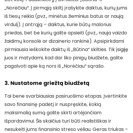
„Norėčiau“. Į pirmąją skiltį įrašykite daiktus, kurių jums
iš tiesų reikia (pvz., minėtus žieminius batus ar naują
virdulį). Į antrąją – daiktus, kurie būtų malonus
priedas, bet be kurių galite apsieiti (pvz., nauja vaizdo
žaidimų konsolė ar dizainerio rankinė). Apsipirkdami
pirmiausia ieškokite daiktų iš „Būtina“ skilties. Tik įsigiję
juos ir matydami, kad dar liko pinigų biudžete, galite
pagalvoti apie ką nors iš „Norėčiau“ sąrašo.
3. Nustatome griežtą biudžetą
Tai bene svarbiausias pasiruošimo etapas. Įvertinkite
savo finansinę padėtį ir nuspręskite, kokią
maksimalią sumą galite skirti artėjančiam
išpardavimui. Šis skaičius turi būti realistiškas ir
nesukelti jums finansinio streso vėliau. Geras triukas –