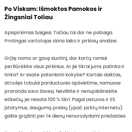
Po Viskam: Išmoktos Pamokos ir
Žingsniai Toliau
Apsipirkimas baigėsi. Tačiau tai dar ne pabaiga.
Protingas vartotojas skiria laiko ir pirkinių analizei.
Grįžę namo ar gavę siuntinį, dar kartą ramiai
peržiūrėkite visus pirkinius. Ar jie tikrai jums patinka ir
tinka? Ar esate patenkinti kokybe? Kartais daiktas,
atrodęs tobulai parduotuvės apšvietime, namuose
praranda savo žavesį. Nevilkite ir nenuplėšinėkite
etikečių, jei nesate 100 % tikri. Pagal Lietuvos ir ES
įstatymus, daugumą prekių (ypač pirktų internetu)
galite grąžinti per 14 dienų nenurodydami priežasties.