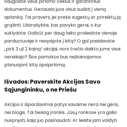
Saugokite visus pirkimo čekius ir garantinius
dokumentus. Geriausia juos visus sudėti į vieną
aplanką. Tai pravers, jei prekė sugestų ar prireiktų ją
grąžinti. Užsirašykite, kas pavyko gerai, o kur
suklydote. Galbūt per daug laiko praleidote vienoje
parduotuvėje ir nespėjote į kitą? O gal pasidavėte
„pirk 3 už 2 kainą“ akcijai, nors trečio daikto jums visai
nereikėjo? Šios pamokos bus neįkainojamos
planuojant kitą apsipirkimą.
Išvados: Paverskite Akcijas Savo
Sąjungininku, o ne Priešu
Akcijos ir išpardavimai patys savaime nėra nei gėris,
nei blogis. Tai tiesiog įrankis. Jūsų rankose yra galia
nuspręsti, kaip juo pasinaudoti. Ar leisite jam valdyti