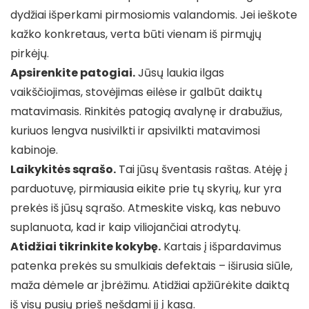
dydžiai išperkami pirmosiomis valandomis. Jei ieškote
kažko konkretaus, verta būti vienam iš pirmųjų
pirkėjų.
Apsirenkite patogiai.
Jūsų laukia ilgas
vaikščiojimas, stovėjimas eilėse ir galbūt daiktų
matavimasis. Rinkitės patogią avalynę ir drabužius,
kuriuos lengva nusivilkti ir apsivilkti matavimosi
kabinoje.
Laikykitės sąrašo.
Tai jūsų šventasis raštas. Atėję į
parduotuvę, pirmiausia eikite prie tų skyrių, kur yra
prekės iš jūsų sąrašo. Atmeskite viską, kas nebuvo
suplanuota, kad ir kaip viliojančiai atrodytų.
Atidžiai tikrinkite kokybę.
Kartais į išpardavimus
patenka prekės su smulkiais defektais – iširusia siūle,
maža dėmele ar įbrėžimu. Atidžiai apžiūrėkite daiktą
iš visų pusių prieš nešdami jį į kasą.