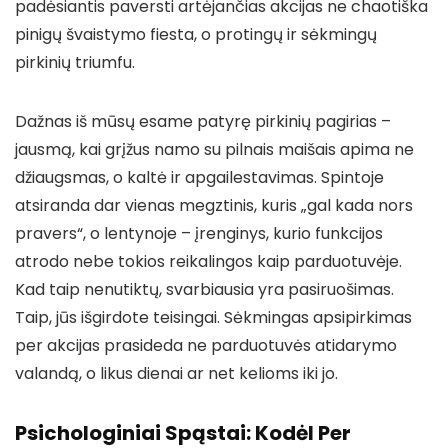
padėsiantis paversti artėjančias akcijas ne chaotiška
pinigų švaistymo fiesta, o protingų ir sėkmingų
pirkinių triumfu.
Dažnas iš mūsų esame patyrę pirkinių pagirias –
jausmą, kai grįžus namo su pilnais maišais apima ne
džiaugsmas, o kaltė ir apgailestavimas. Spintoje
atsiranda dar vienas megztinis, kuris „gal kada nors
pravers“, o lentynoje – įrenginys, kurio funkcijos
atrodo nebe tokios reikalingos kaip parduotuvėje.
Kad taip nenutiktų, svarbiausia yra pasiruošimas.
Taip, jūs išgirdote teisingai. Sėkmingas apsipirkimas
per akcijas prasideda ne parduotuvės atidarymo
valandą, o likus dienai ar net kelioms iki jo.
Psichologiniai Spąstai: Kodėl Per