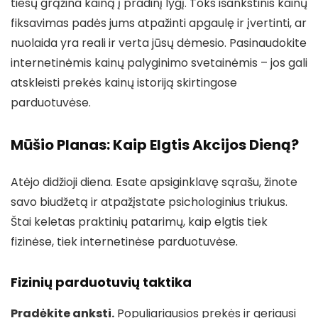
tiesų grąžina kainą į pradinį lygį. Toks išankstinis kainų
fiksavimas padės jums atpažinti apgaulę ir įvertinti, ar
nuolaida yra reali ir verta jūsų dėmesio. Pasinaudokite
internetinėmis kainų palyginimo svetainėmis – jos gali
atskleisti prekės kainų istoriją skirtingose
parduotuvėse.
Mūšio Planas: Kaip Elgtis Akcijos Dieną?
Atėjo didžioji diena. Esate apsiginklavę sąrašu, žinote
savo biudžetą ir atpažįstate psichologinius triukus.
Štai keletas praktinių patarimų, kaip elgtis tiek
fizinėse, tiek internetinėse parduotuvėse.
Fizinių parduotuvių taktika
Pradėkite anksti.
Populiariausios prekės ir geriausi