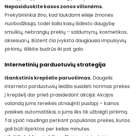
Nepasiduokite kasos zonos vilionėms.
Prekybininkai žino, kad laukdami eilėje žmonės
nuobodžiauja, todėl šalia kasų išdėsto daugybę
smulkių, nebrangių prekių – saldumynų, kosmetikos,
aksesuarų. Būtent čia įvyksta daugiausia impulsyvių
pirkinių. Išlikite budrūs iki pat galo.
Internetinių parduotuvių strategija
Išankstinis krepšelio paruošimas.
Daugelis
interneto parduotuvių leidžia susidėti norimas prekes
į krepšelį dar prieš prasidedant akcijai. Akcijos
valandą jums tereikės atnaujinti puslapį – kainos
pasikeis automatiškai, o jums liks tik užbaigti pirkimą.
Tai ypač naudinga perkant populiarias prekes, kurios
gali būti išpirktos per kelias minutes.