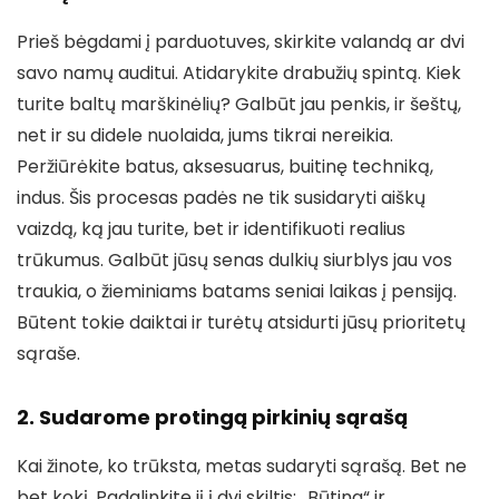
Prieš bėgdami į parduotuves, skirkite valandą ar dvi
savo namų auditui. Atidarykite drabužių spintą. Kiek
turite baltų marškinėlių? Galbūt jau penkis, ir šeštų,
net ir su didele nuolaida, jums tikrai nereikia.
Peržiūrėkite batus, aksesuarus, buitinę techniką,
indus. Šis procesas padės ne tik susidaryti aiškų
vaizdą, ką jau turite, bet ir identifikuoti realius
trūkumus. Galbūt jūsų senas dulkių siurblys jau vos
traukia, o žieminiams batams seniai laikas į pensiją.
Būtent tokie daiktai ir turėtų atsidurti jūsų prioritetų
sąraše.
2. Sudarome protingą pirkinių sąrašą
Kai žinote, ko trūksta, metas sudaryti sąrašą. Bet ne
bet kokį. Padalinkite jį į dvi skiltis: „Būtina“ ir