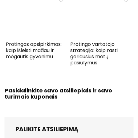
Protingas apsipirkimas:
Protingo vartotojo
kaip išleisti mažiau ir
strategija: kaip rasti
mėgautis gyvenimu
geriausius metų
pasiūlymus
Pasidalinkite savo atsiliepiais ir savo
turimais kuponais
PALIKITE ATSILIEPIMĄ