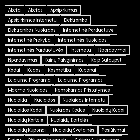
Akcija
Akcijos
Apsipirkimas
Apsipirkimas Internetu
Elektronika
Elektronikos Nuolaidos
Internetinė Parduotuvė
Internetinė Prekyba
Internetinės Nuolaidos
Internetinės Parduotuvės
Internetu
Išpardavimai
Išpardavimas
Kainų Palyginimas
Kaip Sutaupyti
Kodai
Kodas
Kosmetika
Kuponai
Lojalumo Programa
Lojalumo Programos
Maxima Nuolaidos
Nemokamas Pristatymas
Nuolaida
Nuolaidos
Nuolaidos Internetu
Nuolaidos Kodai
Nuolaidos Kodas
Nuolaidų Kodai
Nuolaidų Kortelė
Nuolaidų Kortelės
Nuolaidų Kuponai
Nuolaidų Svetainės
Pasiūlymai
Pigiau
Pirkimas Internetu
Pirkinių Sutaupymas