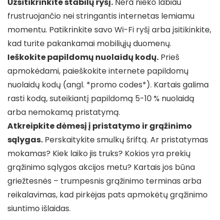
Užsitikrinkite stabilų ryšį.
Nėra nieko labiau
frustruojančio nei stringantis internetas lemiamu
momentu. Patikrinkite savo Wi-Fi ryšį arba įsitikinkite,
kad turite pakankamai mobiliųjų duomenų.
Ieškokite papildomų nuolaidų kodų.
Prieš
apmokėdami, paieškokite internete papildomų
nuolaidų kodų (angl. *promo codes*). Kartais galima
rasti kodą, suteikiantį papildomą 5-10 % nuolaidą
arba nemokamą pristatymą.
Atkreipkite dėmesį į pristatymo ir grąžinimo
sąlygas.
Perskaitykite smulkų šriftą. Ar pristatymas
mokamas? Kiek laiko jis truks? Kokios yra prekių
grąžinimo sąlygos akcijos metu? Kartais jos būna
griežtesnės – trumpesnis grąžinimo terminas arba
reikalavimas, kad pirkėjas pats apmokėtų grąžinimo
siuntimo išlaidas.