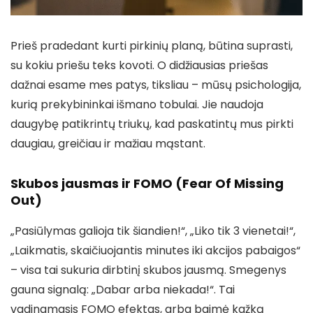
Prieš pradedant kurti pirkinių planą, būtina suprasti,
su kokiu priešu teks kovoti. O didžiausias priešas
dažnai esame mes patys, tiksliau – mūsų psichologija,
kurią prekybininkai išmano tobulai. Jie naudoja
daugybę patikrintų triukų, kad paskatintų mus pirkti
daugiau, greičiau ir mažiau mąstant.
Skubos jausmas ir FOMO (Fear Of Missing
Out)
„Pasiūlymas galioja tik šiandien!“, „Liko tik 3 vienetai!“,
„Laikmatis, skaičiuojantis minutes iki akcijos pabaigos“
– visa tai sukuria dirbtinį skubos jausmą. Smegenys
gauna signalą: „Dabar arba niekada!“. Tai
vadinamasis FOMO efektas, arba baimė kažką