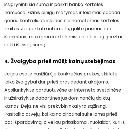
išsigryninti šią sumą ir palikti banko korteles
namuose. Fizinis pinigų matymas ir leidimas padeda
geriau kontroliuoti išlaidas nei nematomas kortelės
limitas. Jei perkate internetu, galite pasinaudoti
išankstinio mokėjimo kortelėmis arba tiesiog griežtai
sekti išleistą sumą.
4. Žvalgyba prieš mūšį: kainų stebėjimas
Jei jau esate nusižiūrėję konkrečias prekes, skirkite
laiko žvalgybai dar prieš prasidedant akcijoms.
Apsilankykite parduotuvėse ar interneto svetainėse
ir užsirašykite dabartines jus dominančių daiktų
kainas. Deja, ne visi prekybininkai yra sąžiningi.
Pasitaiko atvejų, kai kaina dirbtinai sukeliama prieš
pat išpardavimą, o vėliau pritaikoma „nuolaida“, kuri iš