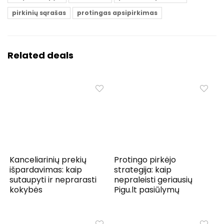
pirkinių sąrašas
protingas apsipirkimas
Related deals
Kanceliarinių prekių
Protingo pirkėjo
išpardavimas: kaip
strategija: kaip
sutaupyti ir neprarasti
nepraleisti geriausių
kokybės
Pigu.lt pasiūlymų