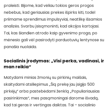
praleisti. Bijome, kad vėliau tokios geros progos
nebebus, kad geriausias prekes išpirks kiti, todėl
priimame sprendimus impulsyviai, neatlikę išsamios
analizės. Svarbu įsisąmoninti, kad akcijos kartojasi.
Tai, kas šiandien atrodo kaip gyvenimo proga, po
mėnesio gali vėl pasirodyti parduotuvių lentynose su
panašia nuolaida.
Socialinis įrodymas: „Visi perka, vadinasi, ir
man reikia“
Matydami minias žmonių su pirkinių maišais,
skaitydami atsiliepimus „Šią prekę jau įsigijo 500
pirkėjų“ arba pastebėdami ženklą „Populiariausias
pasirinkimas“, mes pasąmoningai darome išvadą,
kad tai geras ir vertingas daiktas. Tai – socialinio