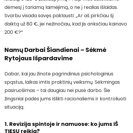
dėmesį į tariamą laimėjimą, o ne į realias išlaidas.
Svarbu visada savęs paklausti: „Ar aš pirkčiau šį
daiktą už 80 €, jei nežinočiau, kad jis anksčiau kainavo
200 €?“
Namų Darbai Šiandienai – Sėkmė
Rytojaus Išpardavime
Dabar, kai jau žinote pagrindinius psichologinius
spąstus, laikas imtis praktinių veiksmų. Sėkmingas
pasiruošimas – tai daugiau nei pusė darbo. Šie
žingsniai padės jums išlikti racionaliems ir kontroliuoti
situaciją.
1. Revizija spintoje ir namuose: ko jums IŠ
TIESŲ reikia?