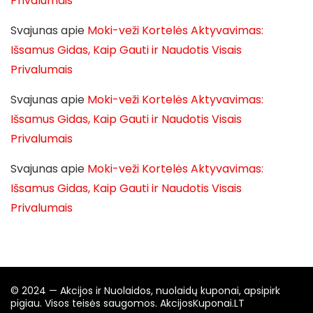
Privalumais
Svajunas
apie
Moki-veži Kortelės Aktyvavimas:
Išsamus Gidas, Kaip Gauti ir Naudotis Visais
Privalumais
Svajunas
apie
Moki-veži Kortelės Aktyvavimas:
Išsamus Gidas, Kaip Gauti ir Naudotis Visais
Privalumais
Svajunas
apie
Moki-veži Kortelės Aktyvavimas:
Išsamus Gidas, Kaip Gauti ir Naudotis Visais
Privalumais
© 2024 — Akcijos ir Nuolaidos, nuolaidų kuponai, apsipirk
pigiau. Visos teisės saugomos. AkcijosKuponai.LT