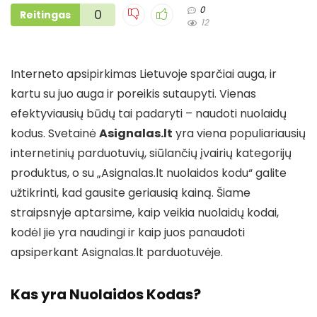
0
0
Reitingas
12
Interneto apsipirkimas Lietuvoje sparčiai auga, ir
kartu su juo auga ir poreikis sutaupyti. Vienas
efektyviausių būdų tai padaryti – naudoti nuolaidų
kodus. Svetainė
Asignalas.lt
yra viena populiariausių
internetinių parduotuvių, siūlančių įvairių kategorijų
produktus, o su „Asignalas.lt nuolaidos kodu“ galite
užtikrinti, kad gausite geriausią kainą. Šiame
straipsnyje aptarsime, kaip veikia nuolaidų kodai,
kodėl jie yra naudingi ir kaip juos panaudoti
apsiperkant Asignalas.lt parduotuvėje.
Kas yra Nuolaidos Kodas?