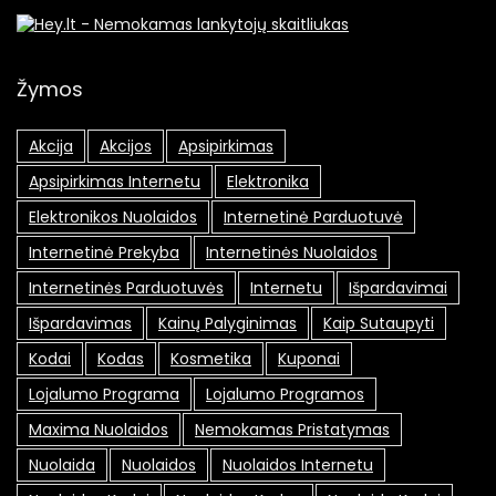
Žymos
Akcija
Akcijos
Apsipirkimas
Apsipirkimas Internetu
Elektronika
Elektronikos Nuolaidos
Internetinė Parduotuvė
Internetinė Prekyba
Internetinės Nuolaidos
Internetinės Parduotuvės
Internetu
Išpardavimai
Išpardavimas
Kainų Palyginimas
Kaip Sutaupyti
Kodai
Kodas
Kosmetika
Kuponai
Lojalumo Programa
Lojalumo Programos
Maxima Nuolaidos
Nemokamas Pristatymas
Nuolaida
Nuolaidos
Nuolaidos Internetu