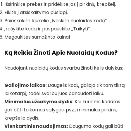
Išsirinkite prekes ir pridėkite jas į pirkinių krepšelį.
Eikite į atsiskaitymo puslapį.
Paieškokite laukelio „Įveskite nuolaidos kodą“.
Įrašykite kodą ir paspauskite „Taikyti“.
Mėgaukitės sumažinta kaina!
Ką Reikia Žinoti Apie Nuolaidų Kodus?
Naudojant nuolaidų kodus svarbu žinoti kelis dalykus:
Galiojimo laikas:
Daugelis kodų galioja tik tam tikrą
laikotarpį, todėl svarbu juos panaudoti laiku.
Minimalus užsakymo dydis:
Kai kuriems kodams
gali būti taikomos sąlygos, pvz., minimalus pirkinių
krepšelio dydis.
Vienkartinis naudojimas:
Dauguma kodų gali būti