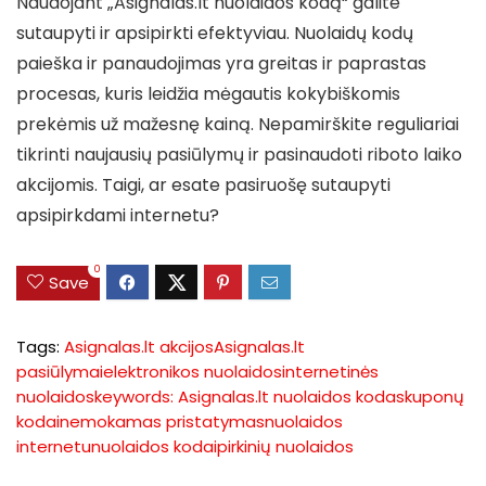
Naudojant „Asignalas.lt nuolaidos kodą“ galite
sutaupyti ir apsipirkti efektyviau. Nuolaidų kodų
paieška ir panaudojimas yra greitas ir paprastas
procesas, kuris leidžia mėgautis kokybiškomis
prekėmis už mažesnę kainą. Nepamirškite reguliariai
tikrinti naujausių pasiūlymų ir pasinaudoti riboto laiko
akcijomis. Taigi, ar esate pasiruošę sutaupyti
apsipirkdami internetu?
0
Save
Tags:
Asignalas.lt akcijos
Asignalas.lt
pasiūlymai
elektronikos nuolaidos
internetinės
nuolaidos
keywords: Asignalas.lt nuolaidos kodas
kuponų
kodai
nemokamas pristatymas
nuolaidos
internetu
nuolaidos kodai
pirkinių nuolaidos