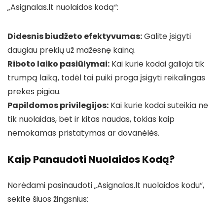
„Asignalas.lt nuolaidos kodą“:
Didesnis biudžeto efektyvumas:
Galite įsigyti
daugiau prekių už mažesnę kainą.
Riboto laiko pasiūlymai:
Kai kurie kodai galioja tik
trumpą laiką, todėl tai puiki proga įsigyti reikalingas
prekes pigiau.
Papildomos privilegijos:
Kai kurie kodai suteikia ne
tik nuolaidas, bet ir kitas naudas, tokias kaip
nemokamas pristatymas ar dovanėlės.
Kaip Panaudoti Nuolaidos Kodą?
Norėdami pasinaudoti „Asignalas.lt nuolaidos kodu“,
sekite šiuos žingsnius: