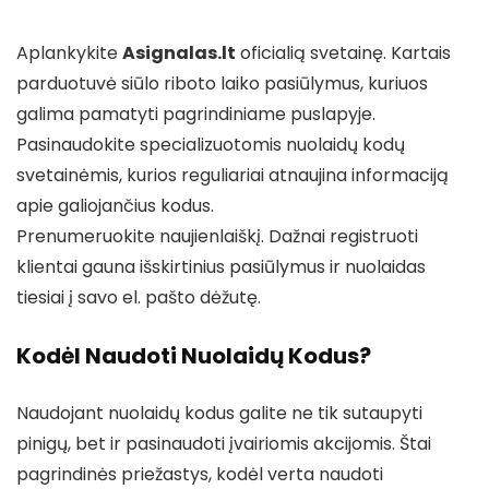
Aplankykite
Asignalas.lt
oficialią svetainę. Kartais
parduotuvė siūlo riboto laiko pasiūlymus, kuriuos
galima pamatyti pagrindiniame puslapyje.
Pasinaudokite specializuotomis nuolaidų kodų
svetainėmis, kurios reguliariai atnaujina informaciją
apie galiojančius kodus.
Prenumeruokite naujienlaiškį. Dažnai registruoti
klientai gauna išskirtinius pasiūlymus ir nuolaidas
tiesiai į savo el. pašto dėžutę.
Kodėl Naudoti Nuolaidų Kodus?
Naudojant nuolaidų kodus galite ne tik sutaupyti
pinigų, bet ir pasinaudoti įvairiomis akcijomis. Štai
pagrindinės priežastys, kodėl verta naudoti